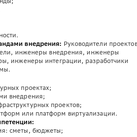
нды;
;
ности.
андами внедрения:
Руководители проектов
тели, инженеры внедрения, инженеры
ры, инженеры интеграции, разработчики
мы.
турных проектах;
ми внедрения;
фраструктурных проектов;
атформ или платформ виртуализации.
мпетенции:
я: сметы, бюджеты;