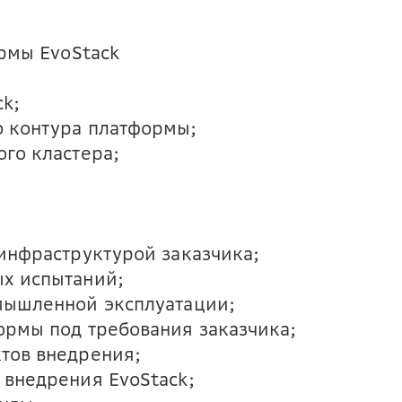
рмы EvoStack
ck;
 контура платформы;
го кластера;
инфраструктурой заказчика;
х испытаний;
мышленной эксплуатации;
рмы под требования заказчика;
тов внедрения;
внедрения EvoStack;