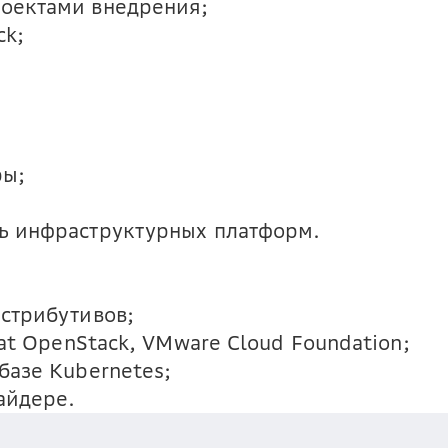
оектами внедрения;
ck;
ры;
ь инфраструктурных платформ.
стрибутивов;
Hat OpenStack, VMware Cloud Foundation;
базе Kubernetes;
айдере.