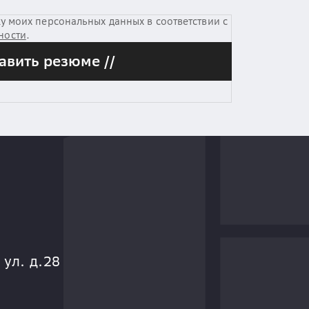
у моих персональных данных в соответствии с
ности
.
авить резюме //
 ул. д.28