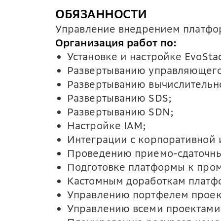
ОБЯЗАННОСТИ
Управление внедрением платфо
Организация работ по:
Установке и настройке EvoSta
Развертыванию управляющего
Развертыванию вычислительно
Развертыванию SDS;
Развертыванию SDN;
Настройке IAM;
Интеграции с корпоративной 
Проведению приемо-сдаточны
Подготовке платформы к про
Кастомным доработкам платфо
Управлению портфелем проек
Управлению всеми проектами 