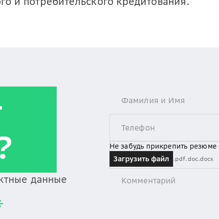
го и потребительского кредитования.
т
?
Не забудь прикрепить резюме
Загрузить файл
.pdf
.doc
.docx
актные данные