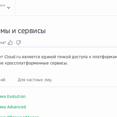
орма
Плат...
Платформы и сервисы
мы и сервисы
зна?
ет
Cloud.ru
является единой точкой доступа к платформам
ные кроссплатформенные сервисы.
ний
Для частных лиц
ма Evolution
ма Advanced