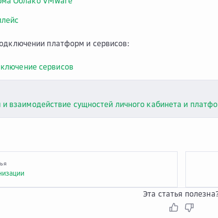
рма Облако VMware
плейс
одключении платформ и сервисов:
дключение сервисов
 и взаимодействие сущностей личного кабинета и платф
тья
низации
Эта статья полезна