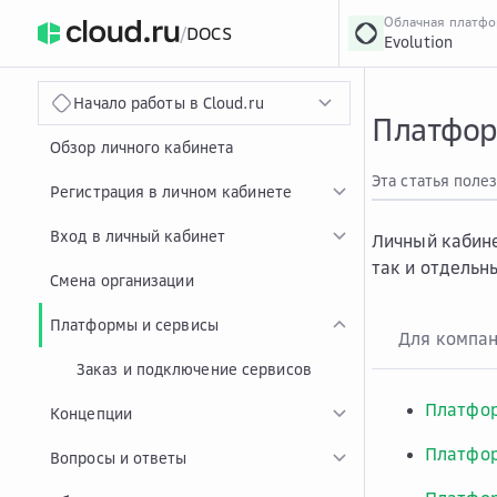
Облачная платф
/
DOCS
Evolution
›
Главная
Главная
...
Начало работы в Cloud.ru
Платфор
Обзор личного кабинета
Эта статья поле
Регистрация в личном кабинете
Вход в личный кабинет
Личный кабин
так и отдель
Смена организации
Платформы и сервисы
Для компа
Заказ и подключение сервисов
Платфор
Концепции
Платфор
Вопросы и ответы