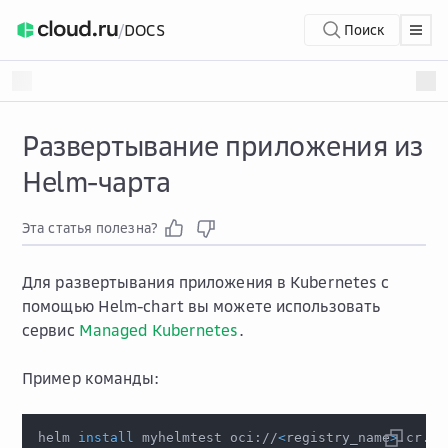
/
DOCS
Поиск
Развертывание приложения из
Helm-чарта
Эта статья полезна?
Для развертывания приложения в Kubernetes с
помощью Helm-chart вы можете использовать
сервис
Managed Kubernetes
.
Пример команды:
helm 
install
 myhelmtest oci://
<
registry_name
>
.cr.cl