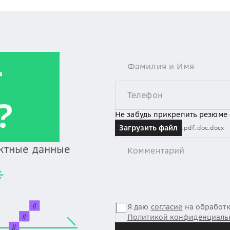
т
?
Не забудь прикрепить резюме
Загрузить файл
.pdf
.doc
.docx
актные данные
Я даю
согласие
на обработк
Политикой конфиденциаль