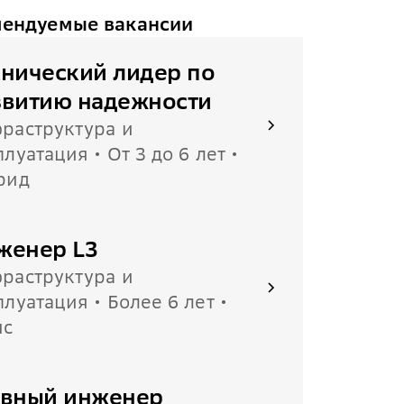
ендуемые вакансии
хнический лидер по
звитию надежности
раструктура и
плуатация • От 3 до 6 лет •
рид
женер L3
раструктура и
плуатация • Более 6 лет •
ис
авный инженер