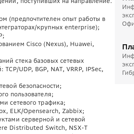
щений, поступивших на направление.
Инф
экс
ом (предпочтителен опыт работы в
Оф
теграторах/крупных enterprise);
P;
ованием Cisco (Nexus), Huawei,
Пл
Инф
аний стека базовых сетевых
экс
: TCP/UDP, BGP, NAT, VRRP, IPSec,
Гиб
етевой безопасности;
ого пользователя;
ами сетевого трафика;
x, ELK/Opensearch, Zabbix;
уктами серверной и сетевой
re Distributed Switch, NSX-T