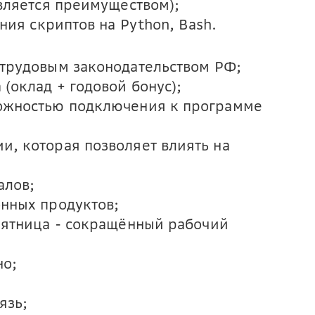
вляется преимуществом);
ния скриптов на Python, Bash.
 трудовым законодательством РФ;
(оклад + годовой бонус);
можностью подключения к программе
и, которая позволяет влиять на
алов;
онных продуктов;
 пятница - сокращённый рабочий
но;
язь;