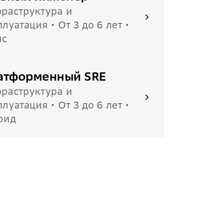
раструктура и
плуатация • От 3 до 6 лет •
ис
атформенный SRE
раструктура и
плуатация • От 3 до 6 лет •
рид