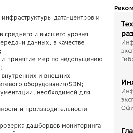
Реком
 инфраструктуры дата-центров и
Те
ра
в среднего и высшего уровня
передачи данных, в качестве
Инф
;
экс
is и принятие мер по недопущению
Гиб
;
м внутренних и внешних
Ин
сетевого оборудования/SDN;
Инф
окументации, необходимой для
экс
Оф
пности и производительности
: проверка дашбордов мониторинга
Гл