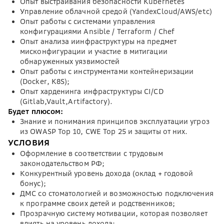
Опыт выстраивания безопасности Kubernetes
Управление облачной средой (YandexCloud/AWS/etc)
Опыт работы с системами управления
конфигурациями Ansible / Terraform / Chef
Опыт анализа иинфраструктуры на предмет
мисконфигурации и участие в митигации
обнаруженных уязвимостей
Опыт работы с инструментами контейнеризации
(Docker, K8S);
Опыт харденинга инфраструктуры CI/CD
(Gitlab,Vault,Artifactory).
Будет плюсом:
Знание и понимания принципов эксплуатации угроз
из OWASP Top 10, CWE Top 25 и защиты от них.
УСЛОВИЯ
Оформление в соответствии с трудовым
законодательством РФ;
Конкурентный уровень дохода (оклад + годовой
бонус);
ДМС со стоматологией и возможностью подключения
к программе своих детей и родственников;
Прозрачную систему мотивации, которая позволяет
влиять на уровень дохода;