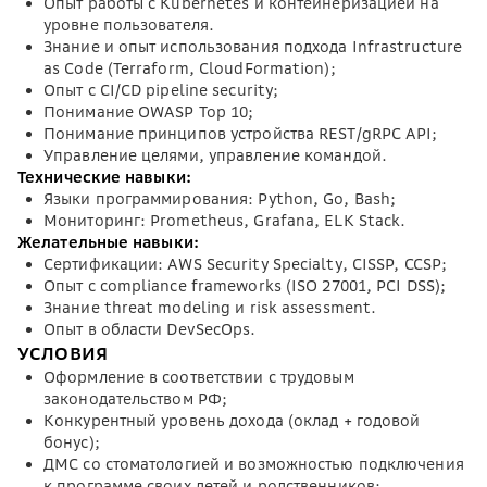
Опыт работы с Kubernetes и контейнеризацией на
уровне пользователя.
Знание и опыт использования подхода Infrastructure
as Code (Terraform, CloudFormation);
Опыт с CI/CD pipeline security;
Понимание OWASP Top 10;
Понимание принципов устройства REST/gRPC API;
Управление целями, управление командой.
Технические навыки:
Языки программирования: Python, Go, Bash;
Мониторинг: Prometheus, Grafana, ELK Stack.
Желательные навыки:
Сертификации: AWS Security Specialty, CISSP, CCSP;
Опыт с compliance frameworks (ISO 27001, PCI DSS);
Знание threat modeling и risk assessment.
Опыт в области DevSecOps.
УСЛОВИЯ
Оформление в соответствии с трудовым
законодательством РФ;
Конкурентный уровень дохода (оклад + годовой
бонус);
ДМС со стоматологией и возможностью подключения
к программе своих детей и родственников;