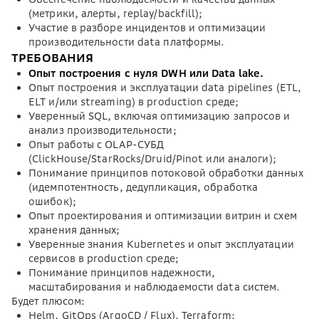
(метрики, алерты, replay/backfill);
Участие в разборе инцидентов и оптимизации
производительности data платформы.
ТРЕБОВАНИЯ
Опыт построения с нуля DWH или Data lake.
Опыт построения и эксплуатации data pipelines (ETL,
ELT и/или streaming) в production среде;
Уверенный SQL, включая оптимизацию запросов и
анализ производительности;
Опыт работы с OLAP-СУБД
(ClickHouse/StarRocks/Druid/Pinot или аналоги);
Понимание принципов потоковой обработки данных
(идемпотентность, дедупликация, обработка
ошибок);
Опыт проектирования и оптимизации витрин и схем
хранения данных;
Уверенные знания Kubernetes и опыт эксплуатации
сервисов в production среде;
Понимание принципов надежности,
масштабирования и наблюдаемости data систем.
Будет плюсом:
Helm, GitOps (ArgoCD / Flux), Terraform;