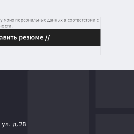
у моих персональных данных в соответствии с
ности
.
авить резюме //
 ул. д.28