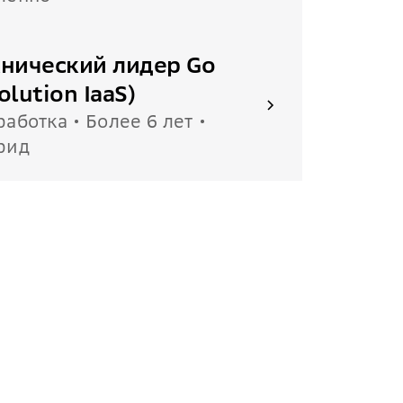
хнический лидер Go
olution IaaS)
работка • Более 6 лет •
рид