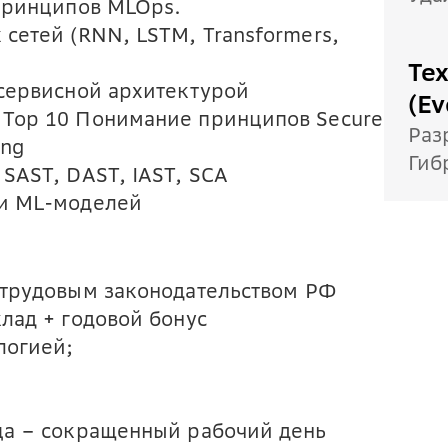
 принципов MLOps.
сетей (RNN, LSTM, Transformers,
Те
осервисной архитектурой
(Ev
 Top 10 Понимание принципов Secure
Раз
ing
Гиб
SAST, DAST, IAST, SCA
ти ML-моделей
 трудовым законодательством РФ
лад + годовой бонус
логией;
ца – сокращенный рабочий день