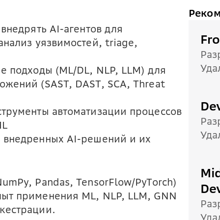
Реком
 внедрять AI-агентов для
Fr
анализ уязвимостей, triage,
Раз
Уда
е подходы (ML/DL, NLP, LLM) для
ожений (SAST, DAST, SCA, Threat
De
струменты автоматизации процессов
Раз
ML
Уда
 внедренных AI-решений и их
Mid
umPy, Pandas, TensorFlow/PyTorch)
De
пыт применения ML, NLP, LLM, GNN
Раз
кестрации.
Уда