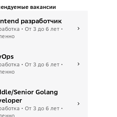
ендуемые вакансии
ontend разработчик
работка • От 3 до 6 лет •
ленно
vOps
работка • От 3 до 6 лет •
ленно
dle/Senior Golang
veloper
работка • От 3 до 6 лет •
ленно