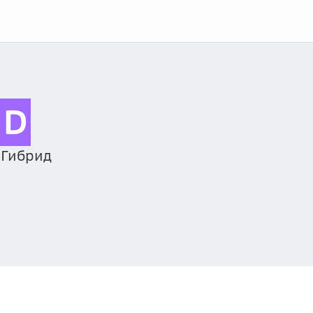
&D
• Гибрид