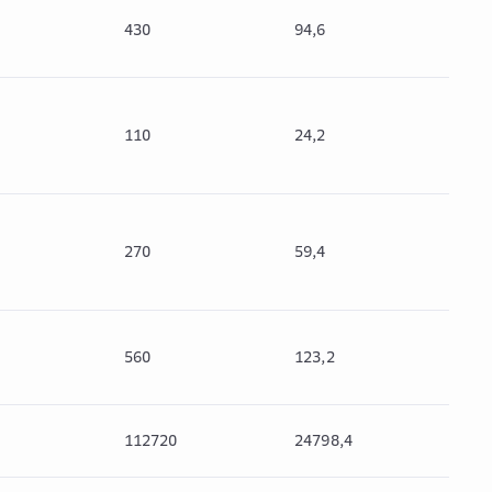
430
94,6
524
110
24,2
134
270
59,4
329
560
123,2
683
112720
24798,4
137