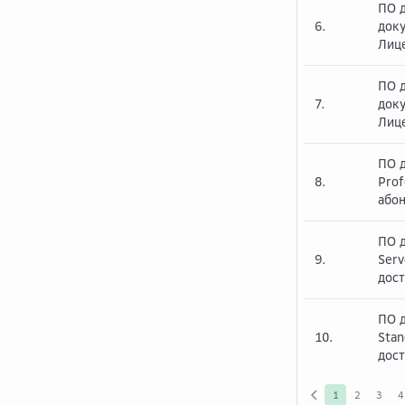
ПО 
6.
доку
Лице
ПО 
7.
доку
Лице
ПО 
8.
Prof
або
ПО 
9.
Serv
дос
ПО 
10.
Stan
дос
1
2
3
4