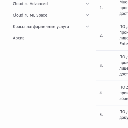
Мно
Cloud.ru Advanced
1.
прог
дос
Cloud.ru ML Space
Кроссплатформенные услуги
ПО 
про
2.
Архив
лице
Ente
ПО 
про
3.
лиц
дост
ПО 
4.
про
або
ПО 
5.
доку