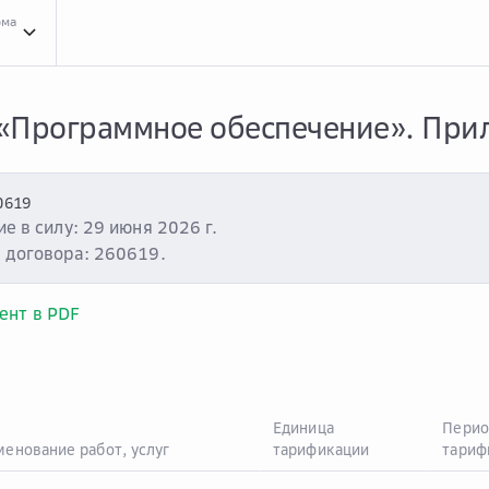
рма
e
Обла...
Облако VMware
Тари...
Тарифы на программное обеспечение
Тари...
Та
«Программное обеспечение». Пр
0619
е в силу: 29 июня 2026 г.
 договора: 260619.
ент в PDF
Единица
Перио
енование работ, услуг
тарификации
тариф