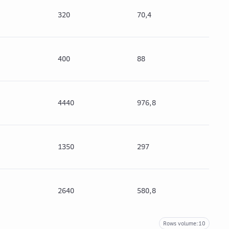
320
70,4
390
400
88
488
4440
976,8
541
1350
297
164
2640
580,8
322
Rows volume:
10