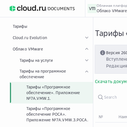
Облачная платфо
/
DOCUMENTS
Облако VMwar
›
Главная
Главная
...
Тарифы
Тарифы 
Cloud.ru Evolution
Облако VMware
Версия 26
Вступлени
Тарифы на услуги
Редакция
Тарифы на программное
обеспечение
Скачать докум
Тарифы «Программное
обеспечение». Приложение
№7A.VMW.1.
Тарифы «Программное
обеспечение РОСА».
№
Наим
Приложение №7A.VMW.3.РОСА.