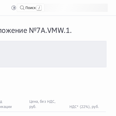
Поиск
/
рифы «Программное обеспечение». Приложение №7A.VMW.1.
иложение №7A.VMW.1.
д
Цена, без НДС,
икации
руб.
НДС* (22%), руб.
Цен