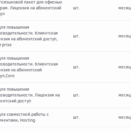
гоязыковой пакет для офисных
рам. Лицензия на абонентский
шт.
месяц
туп
для повышения
изводительности. Клиентская
шт.
месяц
нзия на абонентский доступ,
rprise
для повышения
изводительности. Клиентская
шт.
месяц
ензия на абонентский
уп,Core
для повышения
изводительности. Лицензия на
шт.
месяц
нентский доступ
для совместной работы c
шт.
месяц
ментами, Hosting