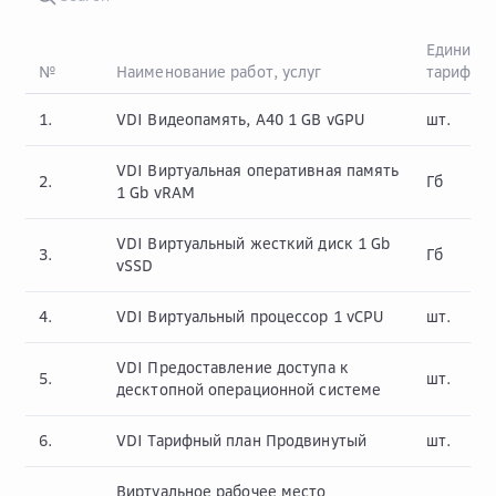
Единица
№
Наименование работ, услуг
тарифик
1.
VDI Видеопамять, A40 1 GB vGPU
шт.
VDI Виртуальная оперативная память
2.
Гб
1 Gb vRAM
VDI Виртуальный жесткий диск 1 Gb
3.
Гб
vSSD
4.
VDI Виртуальный процессор 1 vCPU
шт.
VDI Предоставление доступа к
5.
шт.
десктопной операционной системе
6.
VDI Тарифный план Продвинутый
шт.
Виртуальное рабочее место