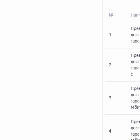
№
Наим
Пре
1.
дост
гара
Пре
дост
2.
гар
с
Пре
дост
3.
гар
Мби
Пре
дост
4.
гар