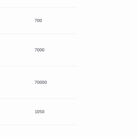
700
154
854
7000
1540
854
70000
15400
854
1050
231
128