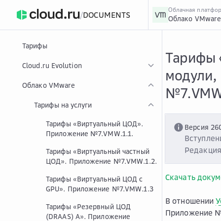
Облачная платфо
/
DOCUMENTS
Облако VMwar
›
Главная
Главная
...
Тарифы
Тарифы «
Cloud.ru Evolution
модули,
Облако VMware
№7.VMW
Тарифы на услуги
Тарифы «Виртуальный ЦОД».
Версия 26
Приложение №7.VMW.1.1.
Вступлени
Редакция
Тарифы «Виртуальный частный
ЦОД». Приложение №7.VMW.1.2.
Скачать докум
Тарифы «Виртуальный ЦОД с
GPU». Приложение №7.VMW.1.3
В отношении
У
Тарифы «Резервный ЦОД
Приложение № 
(DRAAS) A». Приложение