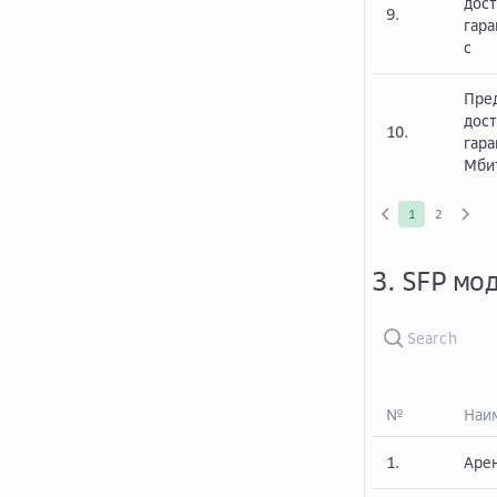
дост
9.
гар
с
Пре
дост
10.
гар
Мби
1
2
3. SFP мо
№
Наим
1.
Аре