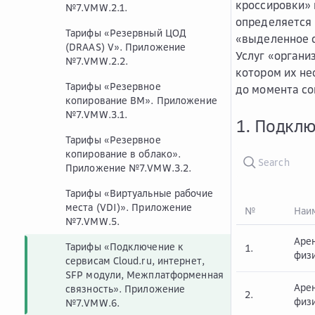
кроссировки» 
№7.VMW.2.1.
определяется 
Тарифы «Резервный ЦОД
«выделенное с
(DRAAS) V». Приложение
Услуг «органи
№7.VMW.2.2.
котором их не
Тарифы «Резервное
до момента со
копирование ВМ». Приложение
№7.VMW.3.1.
1. Подклю
Тарифы «Резервное
копирование в облако».
Приложение №7.VMW.3.2.
Тарифы «Виртуальные рабочие
места (VDI)». Приложение
№
Наим
№7.VMW.5.
Аре
Тарифы «Подключение к
1.
физи
сервисам Cloud.ru, интернет,
SFP модули, Межплатформенная
Аре
связность». Приложение
2.
физи
№7.VMW.6.