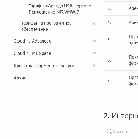
Тарифы «Аренда USB-портов».
3.
Арен
Приложение №7.VMW.7.
4.
Арен
Тарифы на программное
обеспечение
Пре
5.
Cloud.ru Advanced
адр
Cloud.ru ML Space
Пря
6.
физи
Кроссплатформенные услуги
Пря
Архив
7.
физи
2. Интерн