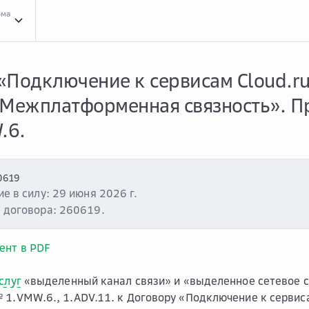
рма
e
Обла...
Облако VMware
Тари...
Тарифы на услуги
Тари...
Тарифы «Подключение 
Подключение к сервисам Cloud.ru,
 Межплатформенная связность». 
.6.
0619
е в силу: 29 июня 2026 г.
 договора: 260619.
ент в PDF
слуг
«выделенный канал связи» и «выделенное сетевое с
1.VMW.6., 1.ADV.11. к Договору «Подключение к сервиса