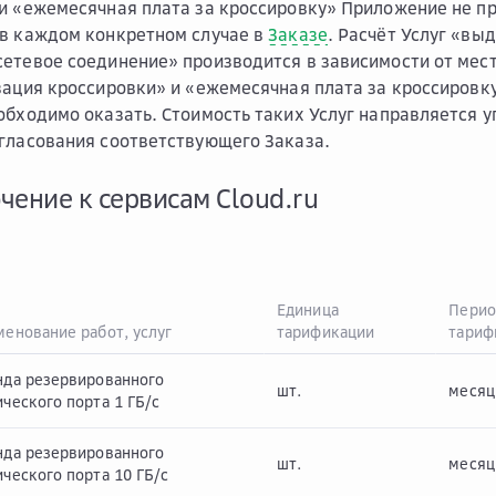
и «ежемесячная плата за кроссировку» Приложение не пр
в каждом конкретном случае в
Заказе
. Расчёт Услуг «вы
етевое соединение» производится в зависимости от мест
зация кроссировки» и «ежемесячная плата за кроссировк
обходимо оказать. Стоимость таких Услуг направляется 
гласования соответствующего Заказа.
чение к сервисам Cloud.ru
Единица
Перио
енование работ, услуг
тарификации
тариф
нда резервированного
шт.
месяц
ческого порта 1 ГБ/с
нда резервированного
шт.
месяц
ческого порта 10 ГБ/с