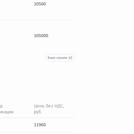
10500
2310
128
105000
23100
128
Rows volume:
10
д
Цена, без НДС,
икации
руб.
НДС* (22%), руб.
Цен
11960
2631,2
145