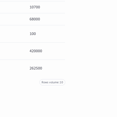
10700
2354
130
68000
14960
829
100
22
122
420000
92400
512
262500
57750
320
Rows volume:
10