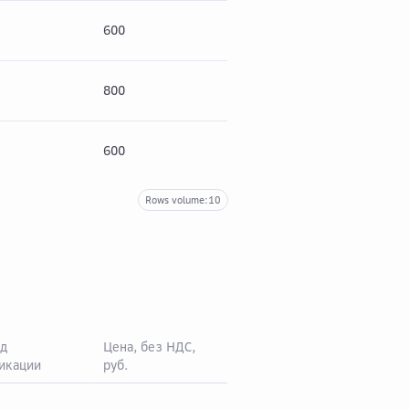
600
132
732
800
176
976
600
132
732
Rows volume:
10
д
Цена, без НДС,
икации
руб.
НДС* (22%), руб.
Цен