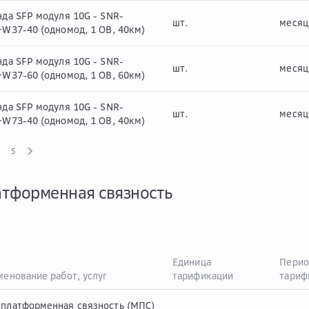
да SFP модуля 10G - SNR-
шт.
месяц
+W37-40 (одномод, 1 ОВ, 40км)
да SFP модуля 10G - SNR-
шт.
месяц
+W37-60 (одномод, 1 ОВ, 60км)
да SFP модуля 10G - SNR-
шт.
месяц
+W73-40 (одномод, 1 ОВ, 40км)
5
тформенная связность
Единица
Перио
енование работ, услуг
тарификации
тариф
платформенная связность (МПС)