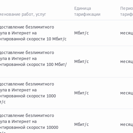
Единица
Перио
енование работ, услуг
тарификации
тариф
доставление безлимитного
упа в Интернет на
Мбит/с
месяц
нтированной скорости 10 Мбит/с
доставление безлимитного
упа в Интернет на
Мбит/с
месяц
антированной скорости 100 Мбит/
доставление безлимитного
упа в Интернет на
Мбит/с
месяц
антированной скорости 1000
т/с
доставление безлимитного
упа в Интернет на
Мбит/с
месяц
антированной скорости 10000