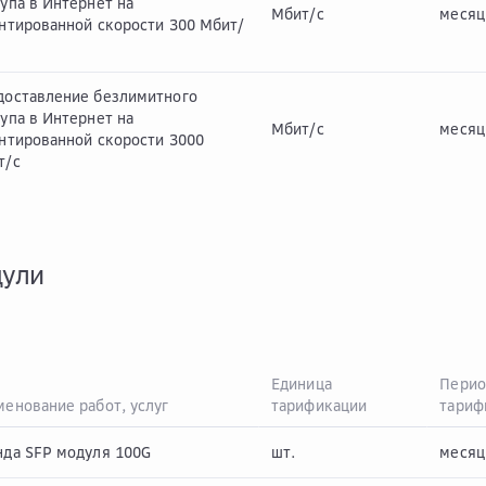
упа в Интернет на
Мбит/с
месяц
антированной скорости 300 Мбит/
доставление безлимитного
упа в Интернет на
Мбит/с
месяц
антированной скорости 3000
т/с
дули
Единица
Перио
енование работ, услуг
тарификации
тариф
нда SFP модуля 100G
шт.
месяц