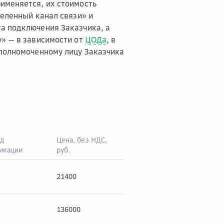
именяется, их стоимость
деленный канал связи» и
а подключения Заказчика, а
у» — в зависимости от
ЦОДа
, в
уполномоченному лицу Заказчика
д
Цена, без НДС,
икации
руб.
НДС* (22%), руб.
Цен
21400
4708
261
136000
29920
165