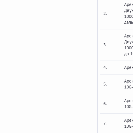
Аре
Дву
2.
100
даль
Аре
Дву
3.
100G
до 
4.
Аре
Арен
5.
10G-
Арен
6.
10G-
Арен
7.
10G-