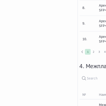
Арен
8.
SFP
Арен
9.
SFP
Арен
10.
SFP
1
2
3
4
4. Межпла
№
Наим
Меж