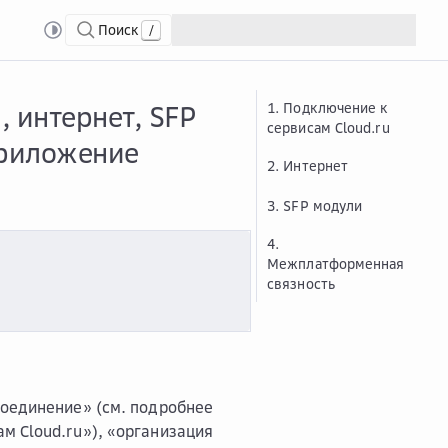
Поиск
/
к сервисам Cloud.ru, интернет, SFP модули, Межплатформенная связност
 интернет, SFP
1. Подключение к
сервисам Cloud.ru
Приложение
2. Интернет
3. SFP модули
4.
Межплатформенная
связность
оединение» (см. подробнее
м Cloud.ru»), «организация