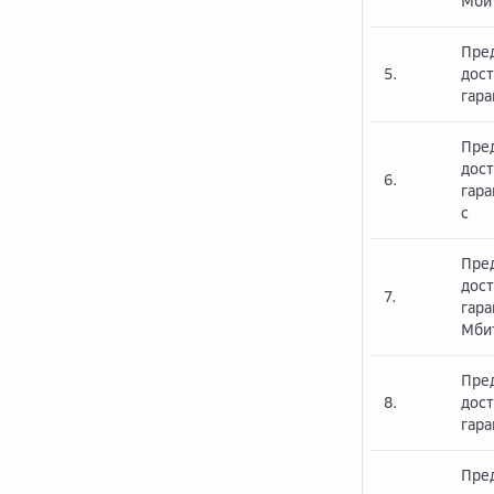
Мби
Пре
5.
дост
гара
Пре
дост
6.
гар
с
Пре
дост
7.
гар
Мби
Пре
8.
дост
гара
Пре