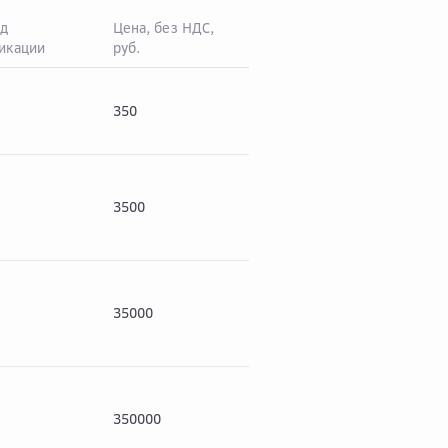
д
Цена, без НДС,
икации
руб.
НДС* (22%), руб.
Цен
350
77
427
3500
770
427
35000
7700
427
350000
77000
427