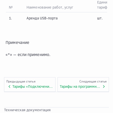
Единица
№
Наименование работ, услуг
тарифик
1.
Аренда USB-порта
шт.
Примечание
«*» — если применимо.
Предыдущая статья
Следующая статья
Тарифы «Подключение к сервисам Cloud.ru, интернет, SFP модули, Межплатформенная связность». Приложение №7.VMW.6.
Тарифы на программное обеспечение
Техническая документация