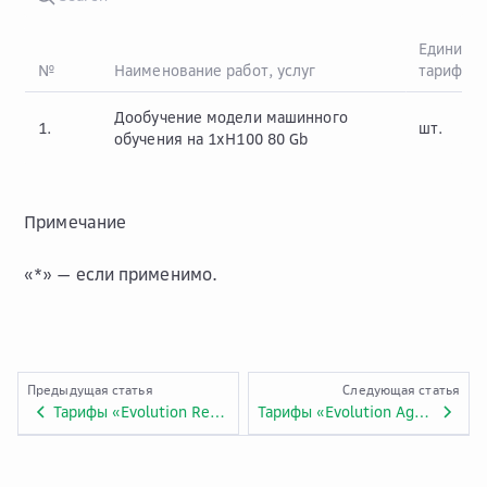
Единица
№
Наименование работ, услуг
тарифик
Дообучение модели машинного
1.
шт.
обучения на 1xH100 80 Gb
Примечание
«*» — если применимо.
Предыдущая статья
Следующая статья
Тарифы «Evolution Repo». Приложение №7.EVO.24.
Тарифы «Evolution Agent Backup». Приложение №7.EVO.26.