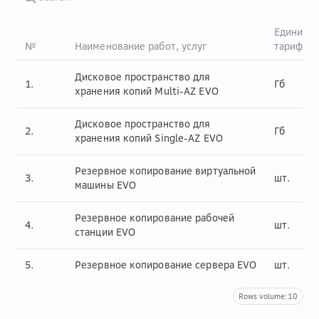
Единица
№
Наименование работ, услуг
тарифик
Дисковое пространство для
1.
Гб
хранения копий Multi-AZ EVO
Дисковое пространство для
2.
Гб
хранения копий Single-AZ EVO
Резервное копирование виртуальной
3.
шт.
машины EVO
Резервное копирование рабочей
4.
шт.
станции EVO
5.
Резервное копирование сервера EVO
шт.
Rows volume:
10