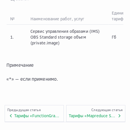
Единица
№
Наименование работ, услуг
тарифик
Сервис управления образами (IMS)
1.
OBS Standard storage объем
Гб
(private.image)
Примечание
«*» — если применимо.
Предыдущая статья
Следующая статья
Тарифы «FunctionGraph». Приложение №7.ADV.20.
Тарифы «Mapreduce Service». Приложение №7.ADV.23.