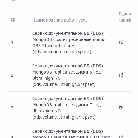
Единица
№
Наименование работ, услуг
тарифик
Сервис документальной БД (DDS)
MongoDB cluster резервные копии
1.
Гб
OBS Standard объем
(dds.mongodb.backup.space)
Сервис документальной БД (DDS)
MongoDB replica set диски 5 нод
2.
Гб
Ultra-high I/O
(dds.volume.ultrahigh.5repset)
Сервис документальной БД (DDS)
MongoDB replica set диски 7 нод
3.
Гб
Ultra-high I/O
(dds.volume.ultrahigh.7repset)
Сервис документальной БД (DDS)
4.
MongoDB replica set диски Ultra-high
Гб