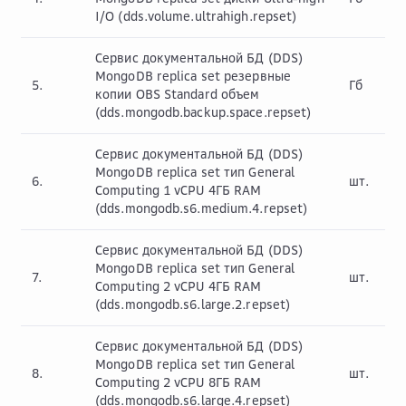
I/O (dds.volume.ultrahigh.repset)
Сервис документальной БД (DDS)
MongoDB replica set резервные
5.
Гб
копии OBS Standard объем
(dds.mongodb.backup.space.repset)
Сервис документальной БД (DDS)
MongoDB replica set тип General
6.
шт.
Computing 1 vCPU 4ГБ RAM
(dds.mongodb.s6.medium.4.repset)
Сервис документальной БД (DDS)
MongoDB replica set тип General
7.
шт.
Computing 2 vCPU 4ГБ RAM
(dds.mongodb.s6.large.2.repset)
Сервис документальной БД (DDS)
MongoDB replica set тип General
8.
шт.
Computing 2 vCPU 8ГБ RAM
(dds.mongodb.s6.large.4.repset)