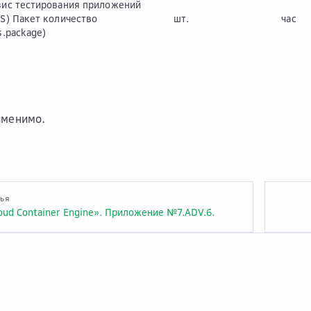
вис тестирования приложений
S) Пакет количество
шт.
час
s.package)
именимо.
тья
oud Container Engine». Приложение №7.ADV.6.