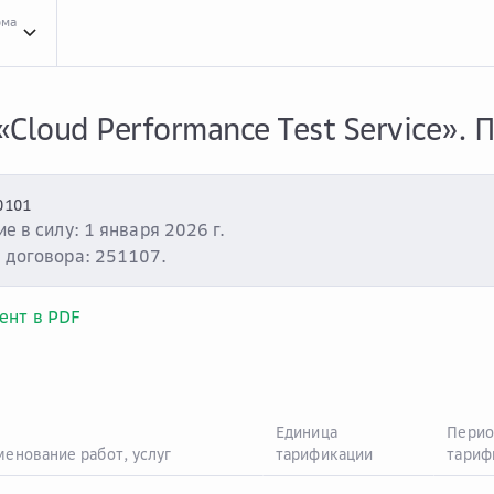
рма
Clou...
Cloud.ru Advanced
Тари...
Тарифы на услуги
Тари...
Тарифы «Cloud Perfo
Cloud Performance Test Service».
0101
е в силу: 1 января 2026 г.
 договора: 251107.
ент в PDF
Единица
Перио
енование работ, услуг
тарификации
тариф