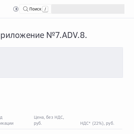
Поиск
/
rmance Test Service». Приложение №7.ADV.8.
 Приложение №7.ADV.8.
д
Цена, без НДС,
икации
руб.
НДС* (22%), руб.
Цен