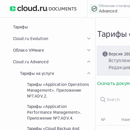
Облачная платфо
/
DOCUMENTS
Advanced
›
Главная
Главная
...
Тарифы
Тарифы «
Cloud.ru Evolution
Облако VMware
Версия 26
Вступлени
Cloud.ru Advanced
Редакция
Тарифы на услуги
Скачать докум
Тарифы «Application Operations
Management». Приложение
№7.ADV.2.
Тарифы «Application
Performance Management».
Приложение №7.ADV.4.
№
Наим
Тарифы «Cloud Backup And