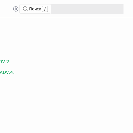
Поиск
/
DV.2.
ADV.4.