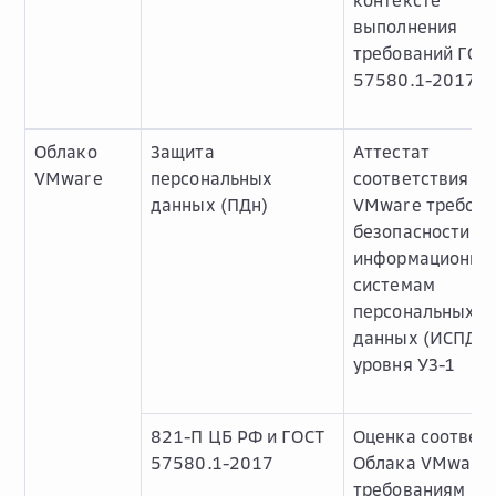
контексте
выполнения
требований ГОС
57580.1-2017
Облако
Защита
Аттестат
VMware
персональных
соответствия О
данных (ПДн)
VMware требов
безопасности к
информационны
системам
персональных
данных (ИСПДн)
уровня УЗ-1
821-П ЦБ РФ и ГОСТ
Оценка соответ
57580.1-2017
Облака VMware
требованиям