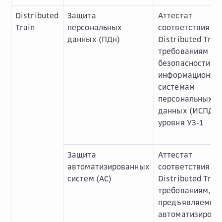
Distributed
Защита
Аттестат
Train
персональных
соответствия
данных (ПДн)
Distributed Trai
требованиям
безопасности к
информационны
системам
персональных
данных (ИСПДн)
уровня УЗ-1
Защита
Аттестат
автоматизированных
соответствия
систем (АС)
Distributed Trai
требованиям,
предъявляемым
автоматизиров