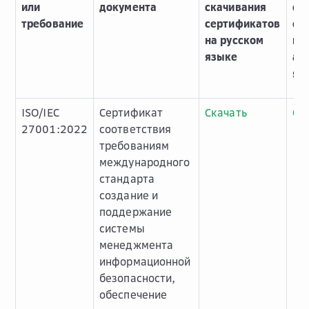
или
документа
скачивания
ск
требование
сертификатов
се
на русском
на
языке
ан
яз
ISO/IEC
Сертификат
Скачать
Ск
27001:2022
соответствия
требованиям
международного
стандарта
создание и
поддержание
системы
менеджмента
информационной
безопасности,
обеспечение