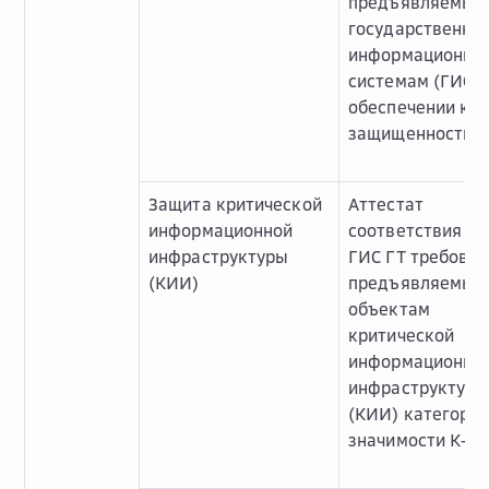
предъявляемым
государственны
информационны
системам (ГИС) 
обеспечении кл
защищенности 
Защита критической
Аттестат
информационной
соответствия О
инфраструктуры
ГИС ГТ требован
(КИИ)
предъявляемым
объектам
критической
информационно
инфраструктуры
(КИИ) категори
значимости К-1