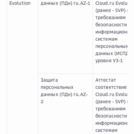
Evolution
данных (ПДн) ru.AZ-1
Cloud.ru Evoluti
(ранее - SVP) ru
требованиям
безопасности к
информационны
системам
персональных
данных (ИСПДн)
уровня УЗ-1
Защита
Аттестат
персональных
соответствия О
данных (ПДн) ru.AZ-
Cloud.ru Evoluti
2
(ранее - SVP) ru
требованиям
безопасности к
информационны
системам