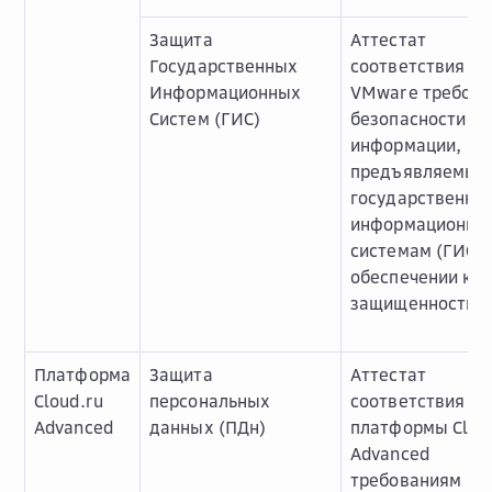
Защита
Аттестат
Государственных
соответствия О
Информационных
VMware требов
Систем (ГИС)
безопасности
информации,
предъявляемым
государственны
информационны
системам (ГИС) 
обеспечении кл
защищенности 
Платформа
Защита
Аттестат
Cloud.ru
персональных
соответствия
Advanced
данных (ПДн)
платформы Clou
Advanced
требованиям