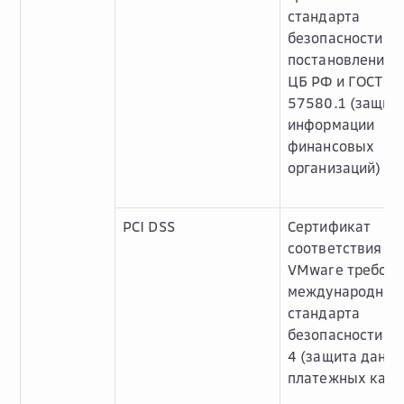
стандарта
безопасности
постановления 
ЦБ РФ и ГОСТ
57580.1 (защит
информации
финансовых
организаций)
PCI DSS
Сертификат
соответствия О
VMware требов
международног
стандарта
безопасности PC
4 (защита данн
платежных карт