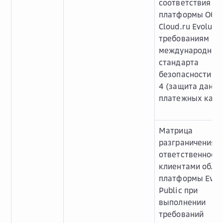
соответствия
платформы Обл
Cloud.ru Evoluti
требованиям
международног
стандарта
безопасности PC
4 (защита данн
платежных карт
Матрица
разграничения з
ответственности
клиентами обла
платформы Evol
Public при
выполнении
требований