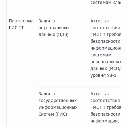
системам класса
Платформа
Защита
Аттестат
ГИС ГТ
персональных
соответствия О
данных (ПДн)
ГИС ГТ требова
безопасности к
информационны
системам
персональных
данных (ИСПДн)
уровня УЗ-1
Защита
Аттестат
Государственных
соответствия О
Информационных
ГИС ГТ требова
Систем (ГИС)
безопасности
информации,