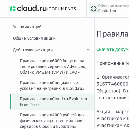
Облачная платфо
/
DOCUMENTS
Evolution
›
Главная
Главная
...
Условия акций
Правила 
Общие условия акций
Скачать докум
Действующие акции
Правила акции «6000 бонусов на
Приложение № 
тестирование сервисов Advanced,
Облако VMware (VMW) и EVO»
1. Организато
Правила акции «Специальные
5167746080057
условия на миграцию в Cloud.ru»
Общество). В
соответствии 
Правила акции «Cloud.ru Evolution
Free Tier»
Акция
— марке
Правила акции «4000 рублей для
Участников к 
физических лиц на тестирование
Участникам Ак
сервисов Cloud.ru Evolution»