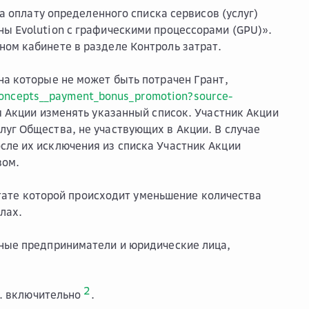
 оплату определенного списка сервисов (услуг)
ны Evolution с графическими процессорами (GPU)».
ном кабинете в разделе Контроль затрат.
на которые не может быть потрачен Грант,
s/concepts__payment_bonus_promotion?source-
я Акции изменять указанный список. Участник Акции
луг Общества, не участвующих в Акции. В случае
сле их исключения из списка Участник Акции
вом.
тате которой происходит уменьшение количества
лах.
ьные предприниматели и юридические лица,
2
г. включительно
.