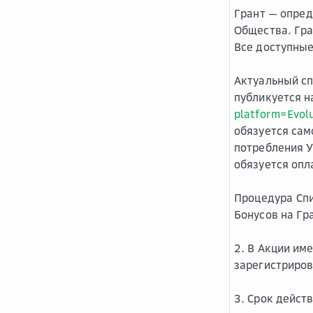
Грант
— опред
Общества. Гра
Все доступные
Актуальный сп
публикуется н
platform=Evol
обязуется сам
потребления У
обязуется опл
Процедура Спи
Бонусов на Гр
2. В Акции им
зарегистриров
3. Срок дейст