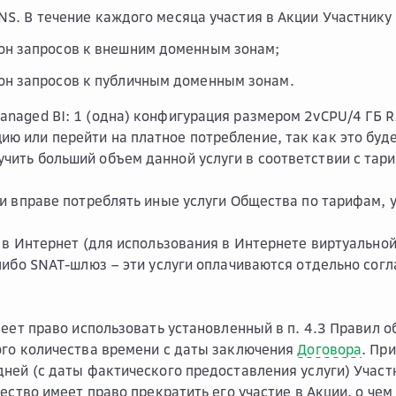
DNS. В течение каждого месяца участия в Акции Участнику
он запросов к внешним доменным зонам;
он запросов к публичным доменным зонам.
Managed BI: 1 (одна) конфигурация размером 2vCPU/4 ГБ 
ию или перейти на платное потребление, так как это буд
учить больший объем данной услуги в соответствии с та
и вправе потреблять иные услуги Общества по тарифам,
 в Интернет (для использования в Интернете виртуально
либо SNAT-шлюз – эти услуги оплачиваются отдельно сог
меет право использовать установленный в п. 4.3 Правил 
го количества времени с даты заключения
Договора
. Пр
ней (с даты фактического предоставления услуги) Участн
щество имеет право прекратить его участие в Акции, о че