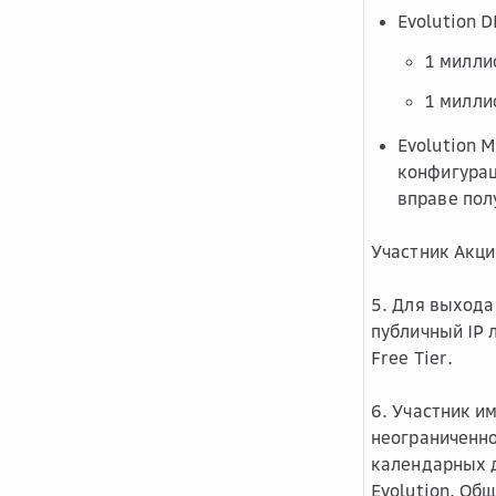
Evolution 
1 милли
1 милли
Evolution 
конфигурац
вправе пол
Участник Акци
5. Для выхода
публичный IP 
Free Tier.
6. Участник и
неограниченно
календарных д
Evolution, Об