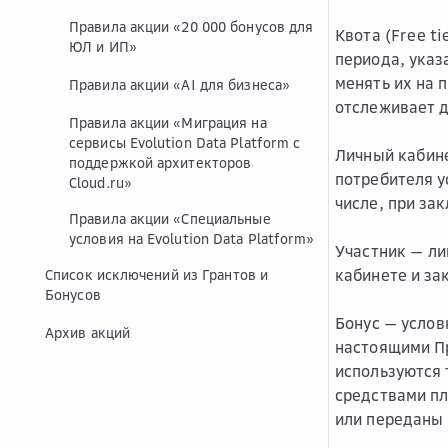
Правила акции «20 000 бонусов для
Квота (Free ti
ЮЛ и ИП»
периода, указ
менять их на 
Правила акции «AI для бизнеса»
отслеживает д
Правила акции «Миграция на
сервисы Evolution Data Platform с
Личный кабин
поддержкой архитекторов
потребителя у
Cloud.ru»
числе, при за
Правила акции «Специальные
условия на Evolution Data Platform»
Участник
— ли
кабинете и з
Список исключений из Грантов и
Бонусов
Бонус
— услов
Архив акций
настоящими Пр
используются 
средствами пл
или переданы 