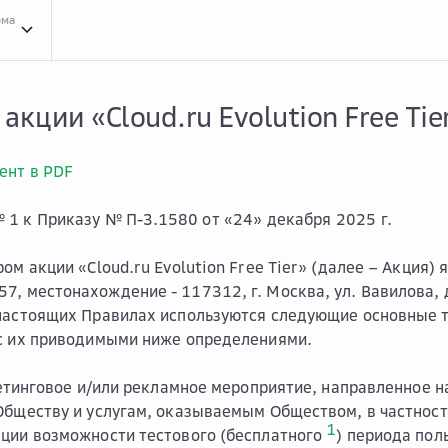
рма
Дейс...
Действующие акции
Прав...
Правила акции «Cloud.ru Evolution Free Tie
акции «Cloud.ru Evolution Free Tie
ент в PDF
1 к Приказу № П-3.1580 от «24» декабря 2025 г.
ром акции «Cloud.ru Evolution Free Tier» (далее – Акция
, местонахождение - 117312, г. Москва, ул. Вавилова, д
 настоящих Правилах используются следующие основные 
с их приводимыми ниже определениями.
тинговое и/или рекламное мероприятие, направленное н
Обществу и услугам, оказываемым Обществом, в частност
1
ции возможности тестового (бесплатного
) периода пол