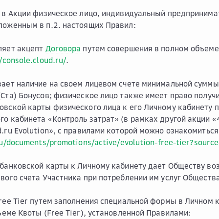
я в Акции физическое лицо, индивидуальный предприним
ложенным в п.2. настоящих Правил:
ляет акцепт
Договора
путем совершения в полном объеме
/console.cloud.ru/
.
вает наличие на своем лицевом счете минимальной суммы 
(Ста) Бонусов; физическое лицо также имеет право получ
овской карты физического лица к его Личному кабинету 
го кабинета «Контроль затрат» (в рамках другой акции «
d.ru Evolution», с правилами которой можно ознакомиться
ru/documents/promotions/active/evolution-free-tier?sourc
 банковской карты к Личному кабинету дает Обществу в
евого счета Участника при потреблении им услуг Обществ
Free Tier путем заполнения специальной формы в Личном 
еме Квоты (Free Tier), установленной Правилами: