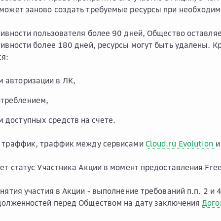
может заново создать требуемые ресурсы при необходимо
тивности пользователя более 90 дней, Общество оставляе
тивности более 180 дней, ресурсы могут быть удалены. К
ся:
м авторизации в ЛК,
отреблением,
м доступных средств на счете.
й траффик, траффик между сервисами
Cloud.ru Evolution
и
ает статус Участника Акции в момент предоставления Free
инятия участия в Акции - выполнение требований п.п. 2 и 
адолженностей перед Обществом на дату заключения
Дого