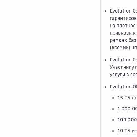
Evolution 
гарантиров
на платное
привязан к
рамках баз
(восемь) ш
Evolution 
Участнику 
услуги в с
Evolution 
15 ГБ с
1 000 0
100 000
10 ТБ и