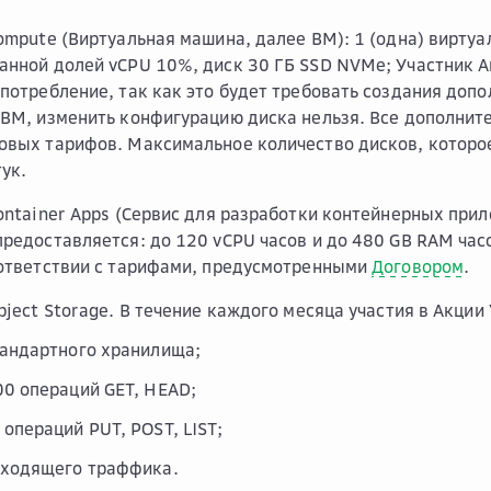
Compute (Виртуальная машина, далее ВМ): 1 (одна) вирту
анной долей vCPU 10%, диск 30 ГБ SSD NVMe; Участник 
 потребление, так как это будет требовать создания допо
 ВМ, изменить конфигурацию диска нельзя. Все дополни
овых тарифов. Максимальное количество дисков, которое
тук.
Container Apps (Сервис для разработки контейнерных прил
предоставляется: до 120 vCPU часов и до 480 GB RAM час
оответствии с тарифами, предусмотренными
Договором
.
Object Storage. В течение каждого месяца участия в Акции
тандартного хранилища;
00 операций GET, HEAD;
 операций PUT, POST, LIST;
сходящего траффика.