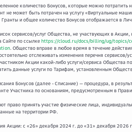
еленное количество Бонусов, которые можно потратить на
нт не может быть потрачен на услугу «Виртуальные маши
 Гранты и общее количество Бонусов отображается в Лич
исок сервисов/услуг Общества, не участвующих в Акции, 
а Сайте по ссылке
https://cloud.ru/docs/billing/ug/topic
ution
. Общество вправе в любое время в течение действи
остоятельно отслеживать изменения перечня сервисов/ус
частником Акции какой-либо услуги/сервиса Общества по
атить данные услуги по Тарифам, установленным Общест
сания Бонусов (далее - Списание)
— процедура, в резуль
анте Участника по основаниям, предусмотренным в Прави
еют право принять участие физические лица, индивидуал
анные на территории РФ.
вия Акции: с «26» декабря 2024 г. до «31» декабря 2026 