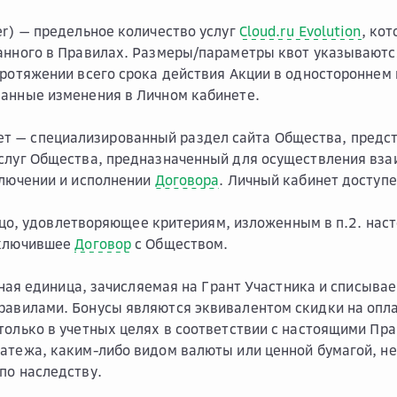
er)
— предельное количество услуг
Cloud.ru Evolution
, ко
анного в Правилах. Размеры/параметры квот указываютс
протяжении всего срока действия Акции в одностороннем
анные изменения в Личном кабинете.
ет
— специализированный раздел сайта Общества, предст
слуг Общества, предназначенный для осуществления вза
ключении и исполнении
Договора
. Личный кабинет доступ
цо, удовлетворяющее критериям, изложенным в п.2. нас
аключившее
Договор
с Обществом.
ная единица, зачисляемая на Грант Участника и списывае
авилами. Бонусы являются эквивалентом скидки на опла
только в учетных целях в соответствии с настоящими Пра
атежа, каким-либо видом валюты или ценной бумагой, не
по наследству.