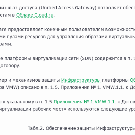
й шлюз доступа (Unified Access Gateway) позволяет обес
естам в
Облаке Cloud.ru
.
are предоставляет конечным пользователям возможность
ми пулами ресурсов для управления образами виртуальн
рами.
ие платформы виртуализации сети (SDN) содержится в п. 
оговору.
 мер и механизмов защиты
Инфраструктуры
платформы
О
а VMW) описано в п. 1.5. Приложения № 1. VMW.1.1. к Д
 к указанному в п. 1.5
Приложения № 1.VMW.1.1.
к Догов
иртуализации рабочих мест» используются следующие ур
Табл.2. Обеспечение защиты Инфраструкту