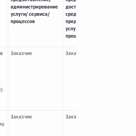
администрирование
доступ к
услуги/ сервиса/
средствам
процессов
предоставления
услуги/сервиса/
процесса
 в
Заказчик
Заказчик
М)
Заказчик
Заказчик
му