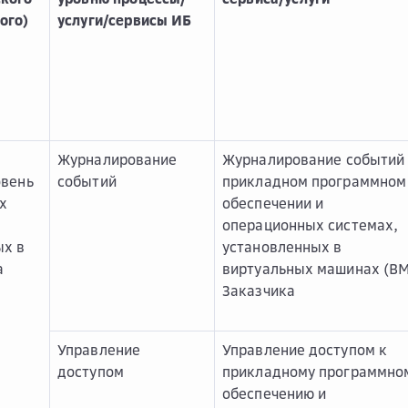
ого)
услуги/сервисы ИБ
Журналирование
Журналирование событий
овень
событий
прикладном программном
х
обеспечении и
операционных системах,
ых в
установленных в
а
виртуальных машинах (В
Заказчика
Управление
Управление доступом к
доступом
прикладному программно
обеспечению и