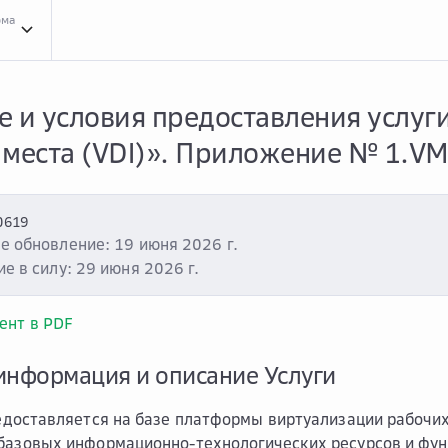
рма
e
Усло...
Условия оказания услуг
Обла...
Облако VMware
Услу...
Услуга «Виртуаль
е и условия предоставления услуг
 места (VDI)». Приложение № 1.VM
0619
е обновление: 19 июня 2026 г.
е в силу: 29 июня 2026 г.
ент в PDF
информация и описание Услуги
доставляется на базе платформы виртуализации рабочих
 базовых информационно-технологических ресурсов и фу