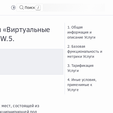
Поиск
/
ные рабочие места (VDI)»
Опис...
Описание и условия предоставления услуг
и «Виртуальные
1. Общая
информация и
W.5.
описание Услуги
2. Базовая
функциональность и
метрики Услуги
3. Тарификация
Услуги
4. Иные условия,
применимые к
Услуге
 мест, состоящей из
нкционирующей под