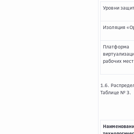
Уровни защи
Изоляция «О
Платформа
виртуализац
рабочих мест
1.6. Распреде
Таблице № 3.
Наименован
технологиче