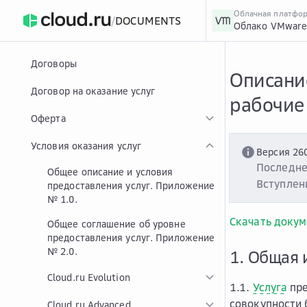
Облачная платфо
/
DOCUMENTS
Облако VMwar
›
Главная
Главная
...
Договоры
Описани
Договор на оказание услуг
рабочие
Оферта
Условия оказания услуг
Версия 26
Последне
Общее описание и условия
Вступлени
предоставления услуг. Приложение
№ 1.0.
Скачать докум
Общее соглашение об уровне
предоставления услуг. Приложение
№ 2.0.
1. Общая 
Cloud.ru Evolution
1.1.
Услуга
пре
совокупности
Cloud.ru Advanced