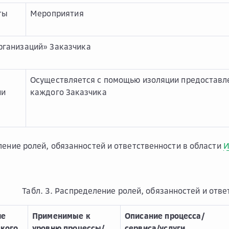
ты
Мероприятия
рганизаций» Заказчика
Осуществляется с помощью изоляции предоставл
ии
каждого Заказчика
ление ролей, обязанностей и ответственности в области
И
Табл. 3. Распределение ролей, обязанностей и отве
ие
Применимые к
Описание процесса/
ского
уровню процессы/
сервиса/услуги