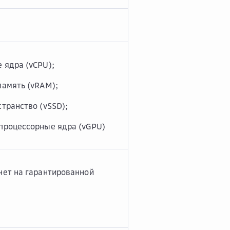
 ядра (vCPU);
память (vRAM);
транство (vSSD);
процессорные ядра (vGPU)
нет на гарантированной