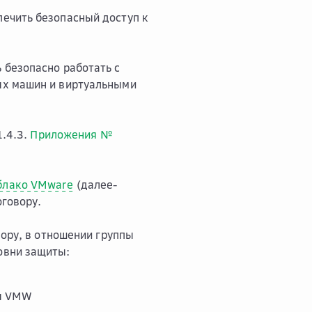
печить безопасный доступ к
 безопасно работать с
ых машин и виртуальными
1.4.3.
Приложения №
блако VMware
(далее-
оговору.
ору, в отношении группы
овни защиты:
ры VMW