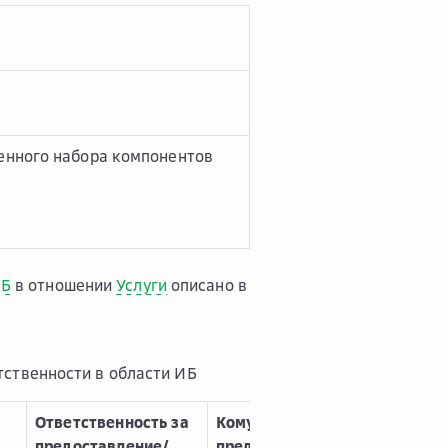
енного набора компонентов
Б
в отношении
Услуги
описано в
тственности в области ИБ
Ответственность за
Кому
предоставление/
предоставлен