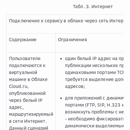
Табл. 3. Интернет
Подключение к сервису в облаке через сеть Интерне
Содержание
Ограничения
Пользователи
один белый IP адрес на прил
подключаются к
публикации нескольких при
виртуальной
одинаковыми портами TCP (80
машине в Облаке
требуется выделение допол
Cloud.ru,
адресов;
опубликованной
для приложений с динамич
через белый IP
портами (FTP, SIP, H.323 и т.
адрес,
возникнуть проблемы с недо
маршрутизируемый
- необходимо фиксировать 
в сети Интернет.
динамически выделяемых по
Данный сценарий