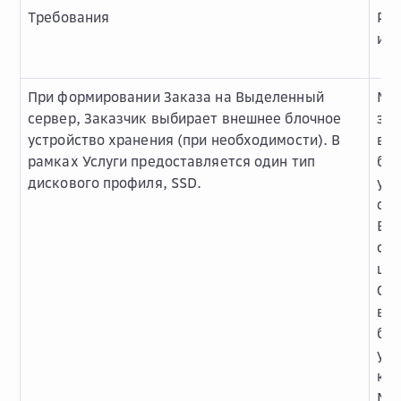
Требования
Ре
и о
При формировании Заказа на Выделенный
Ма
сервер, Заказчик выбирает внешнее блочное
зна
устройство хранения (при необходимости). В
вн
рамках Услуги предоставляется один тип
бл
дискового профиля, SSD.
уст
одн
Вы
сер
шт.
Об
вы
бло
уст
кра
Ма