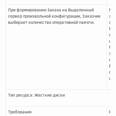
При формировании Заказа на Выделенный
Ми
сервер произвольной конфигурации, Заказчик
зна
выбирает количество оперативной памяти.
одн
Вы
сер
шт.
Ма
зна
одн
Вы
сер
шт.
Тип ресурса: Жесткие диски
Требования
Ре