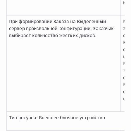
и о
При формировании Заказа на Выделенный
Ми
сервер произвольной конфигурации, Заказчик
зна
выбирает количество жестких дисков.
одн
Вы
сер
шт.
Ма
зна
одн
Вы
сер
шт.
Тип ресурса: Внешнее блочное устройство