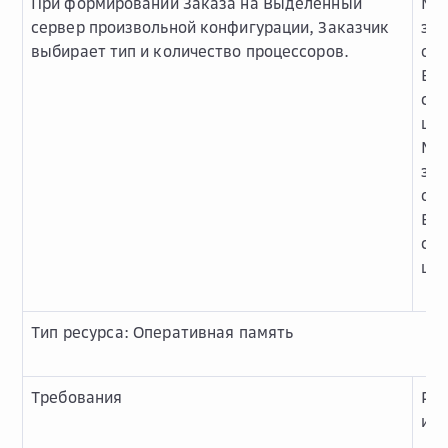
При формировании Заказа на Выделенный
Ми
сервер произвольной конфигурации, Заказчик
зна
выбирает тип и количество процессоров.
одн
Вы
сер
шт.
Ма
зна
одн
Вы
сер
шт.
Тип ресурса: Оперативная память
Требования
Ре
и о