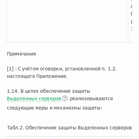
об
бло
уст
150
Примечания
[1] :
С учётом оговорки, установленной п. 1.2.
настоящего Приложения.
1.14. В целях обеспечения защиты
Выделенных серверов
реализовываются
следующие меры и механизмы защиты:
Табл.2. Обеспечение защиты Выделенных серверов