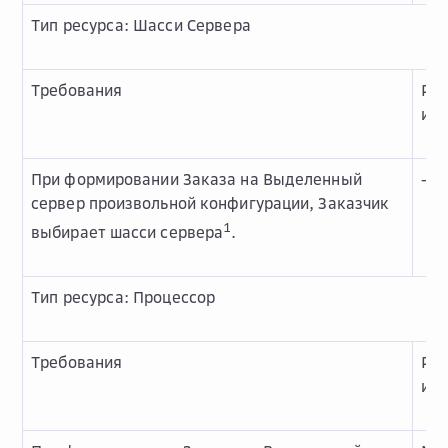
Тип ресурса: Шасси Сервера
Требования
Ре
и о
При формировании Заказа на Выделенный
-
сервер произвольной конфигурации, Заказчик
1
выбирает шасси сервера
.
Тип ресурса: Процессор
Требования
Ре
и о