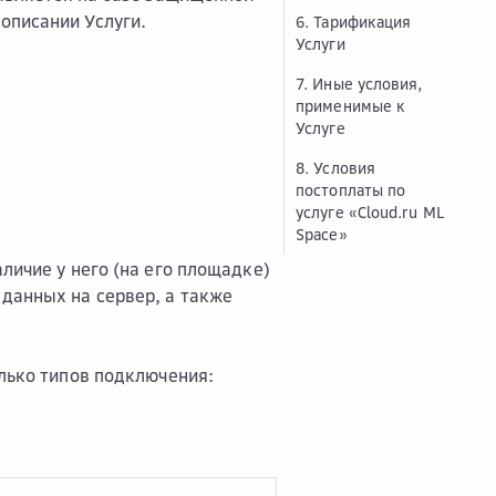
Заказчика в области
описании Услуги.
6. Тарификация
ИБ в отношении
Услуги
Услуги Cloud.ru ML
Space. Защита MLS
7. Иные условия,
применимые к
Услуге
8. Условия
постоплаты по
услуге «Cloud.ru ML
Space»
ичие у него (на его площадке)
 данных на сервер, а также
лько типов подключения: