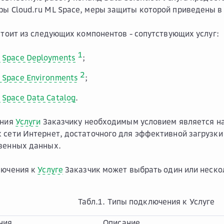
ы Cloud.ru ML Space, меры защиты которой приведены в 
остоит из следующих компонентов - сопутствующих услуг:
1
L Space Deployments
;
2
L Space Environments
;
 Space Data Сatalog
.
ания
Услуги
Заказчику необходимым условием является нал
 сети Интернет, достаточного для эффективной загрузки
твенных данных.
лючения к
Услуге
Заказчик может выбрать один или неско
Табл.1. Типы подключения к Услуге
ния
Описание