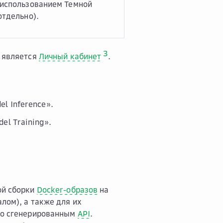
 использованием Темной
отдельно).
3
e является
Личный кабинет
.
el Inference».
el Training».
ой сборки
Docker-образов
на
лом), а также для их
со сгенерированным
API
.