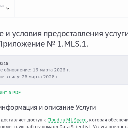
рма
Усло...
Условия оказания услуг
Clou...
Cloud.ru ML Space
Опис...
Описание и усл
 и условия предоставления услуги
 Приложение № 1.MLS.1.
0316
е обновление: 16 марта 2026 г.
е в силу: 26 марта 2026 г.
ент в PDF
информация и описание Услуги
доставляет доступ к
Cloud.ru ML Space
, которая обеспеч
совместную работу команд Data Scientist. Услуга предос