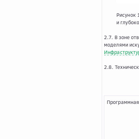
Рисунок 
и глубок
2.7. В зоне о
моделями иску
Инфраструкту
2.8. Техничес
Программная