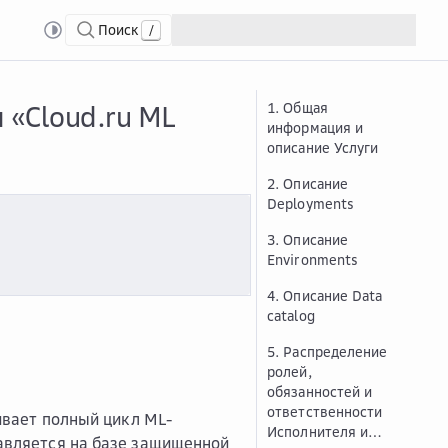
Поиск
/
овия предоставления услуги «Cloud.ru ML Space». Приложение № 1.MLS.1.
 «Cloud.ru ML
1. Общая
информация и
описание Услуги
2. Описание
Deployments
3. Описание
Environments
4. Описание Data
catalog
5. Распределение
ролей,
обязанностей и
ответственности
ивает полный цикл ML-
Исполнителя и
тавляется на базе защищенной