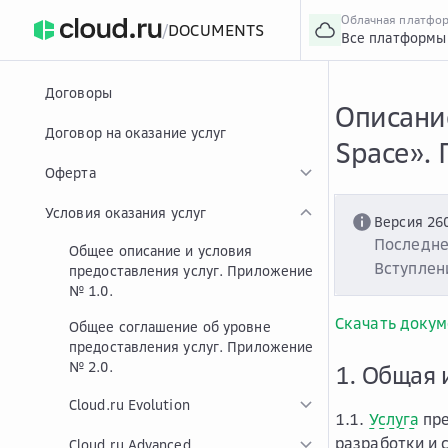
Облачная платфо
/
DOCUMENTS
Все платформы
›
Главная
Главная
...
Договоры
Описание
Договор на оказание услуг
Space».
Оферта
Условия оказания услуг
Версия 26
Последне
Общее описание и условия
Вступлени
предоставления услуг. Приложение
№ 1.0.
Скачать докум
Общее соглашение об уровне
предоставления услуг. Приложение
№ 2.0.
1. Общая 
Cloud.ru Evolution
1.1.
Услуга
пре
разработки и 
Cloud.ru Advanced