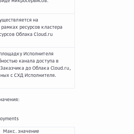
 виде микросервисов.
существляется на
 рамках ресурсов кластера
есурсов Облака Cloud.ru
 площадку Исполнителя
бностью канала доступа в
Заказчика до Облака Cloud.ru,
нных с СХД Исполнителя.
начения:
loyments
Макс. значение