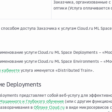
Заказчика, организованные с
оптики (Услуга оплачивается 
 способом доступа Заказчика к услугам Cloud.ru ML Spac
именование услуги Cloud.ru ML Space Deployments – «Mod
именование услуги Cloud.ru ML Space Environments – «Mod
 кабинете
услуга именуется «Distributed Train».
ие Deployments
eployments представляет собой веб-услугу для эффективн
Машинного и Глубокого обучения
(или с другим функциона
разворачивания в
Облаке Cloud.ru
в виде микросервисов 