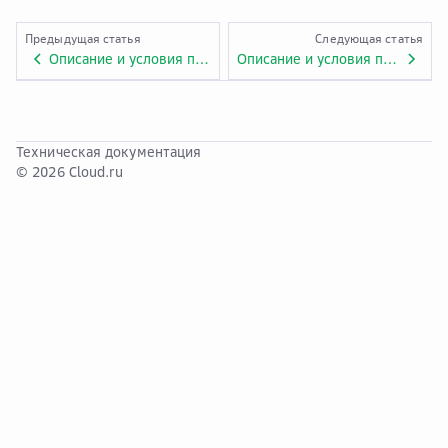
Предыдущая статья
Следующая статья
Описание и условия предоставления услуги «Evolution Artifact Registry». Приложение №1.EVO.6.
Описание и условия предоставления услуги «Evolution Аренда SFP модуля». Приложение №1.EVO.7.
Техническая документация
© 2026 Cloud.ru