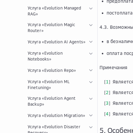
предоплат
Услуга «Evolution Managed
постоплат
RAG»
Услуга «Evolution Magic
4.3. Возможны
Router»
в безналич
Услуга «Evolution AI Agents»
оплата пос
Услуга «Evolution
Notebooks»
Примечания
Услуга «Evolution Repo»
1
Является
Услуга «Evolution ML
[
]
Finetuning»
2
Является
[
]
Услуга «Evolution Agent
3
Является
[
]
Backup»
4
Является
[
]
Услуга «Evolution Migration»
Услуга «Evolution Disaster
5. Особен
Recovery»