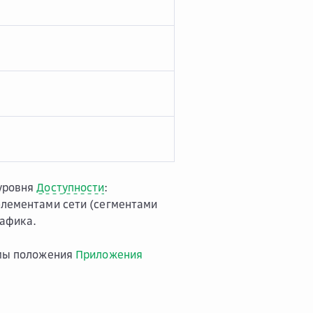
уровня
Доступности
:
элементами сети (сегментами
рафика.
мы положения
Приложения