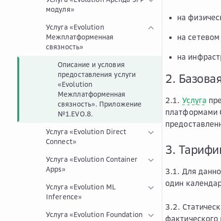
модуля»
на физичес
Услуга «Evolution
на сетевом
Межплатформенная
связность»
на инфраст
Описание и условия
предоставления услуги
2. Базова
«Evolution
Межплатформенная
2.1.
Услуга
пре
связность». Приложение
платформами C
№1.EVO.8.
предоставлен
Услуга «Evolution Direct
Connect»
3. Тарифи
Услуга «Evolution Container
Apps»
3.1. Для данн
один календа
Услуга «Evolution ML
Inference»
3.2. Статичес
Услуга «Evolution Foundation
фактического 