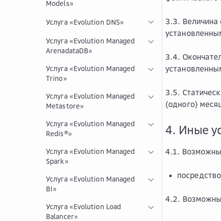
Models»
3.3. Величина
Услуга «Evolution DNS»
установленны
Услуга «Evolution Managed
ArenadataDB»
3.4. Окончате
установленны
Услуга «Evolution Managed
Trino»
3.5. Статичес
Услуга «Evolution Managed
(одного) меся
Metastore»
Услуга «Evolution Managed
4. Иные у
Redis®»
4.1. Возможны
Услуга «Evolution Managed
Spark»
посредств
Услуга «Evolution Managed
BI»
4.2. Возможны
Услуга «Evolution Load
Balancer»