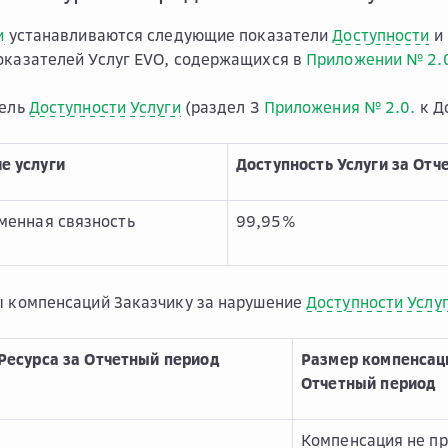
и
устанавливаются следующие показатели
Доступности
и 
оказателей Услуг EVO, содержащихся в
Приложении № 2.
тель
Доступности Услуги
(раздел 3
Приложения № 2.0.
к Д
е услуги
Доступность Услуги за Отч
енная связность
99,95%
ы компенсаций Заказчику за нарушение
Доступности Услу
Ресурса за Отчетный период
Размер компенсаци
Отчетный период
Компенсация не п