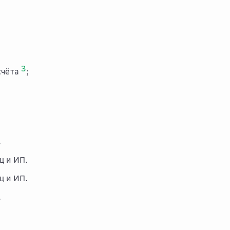
3
счёта
;
.
ц и ИП.
ц и ИП.
.