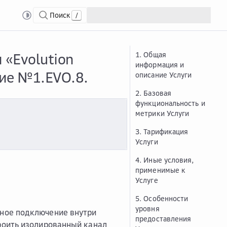
Поиск
/
ion Межплатформенная связность»
Опис...
Описание и условия предоставлен
 «Evolution
1. Общая
информация и
ие №1.EVO.8.
описание Услуги
2. Базовая
функциональность и
метрики Услуги
3. Тарификация
Услуги
4. Иные условия,
применимые к
Услуге
5. Особенности
уровня
ное подключение внутри
предоставления
роить изолированный канал