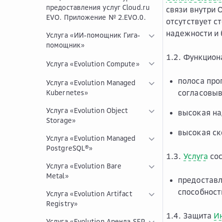
предоставления услуг Cloud.ru
связи внутри 
EVO. Приложение № 2.EVO.0.
отсутствует с
надежности и 
Услуга «ИИ-помощник Гига-
помощник»
1.2. Функцио
Услуга «Evolution Compute»
полоса про
Услуга «Evolution Managed
согласовыв
Kubernetes»
Услуга «Evolution Object
высокая на
Storage»
высокая ск
Услуга «Evolution Managed
PostgreSQL®»
1.3.
Услуга
сос
Услуга «Evolution Bare
Metal»
предоставл
способност
Услуга «Evolution Artifact
Registry»
1.4. Защита
И
Услуга «Evolution Аренда SFP