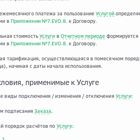
 ежемесячного платежа за пользование
Услугой
определяе
ми в
Приложении №7.EVO.8.
к Договору.
льная стоимость
Услуги
в
Отчетном периоде
формируется 
ми в
Приложении №7.EVO.8.
к Договору.
кая тарификация, осуществляющаяся в помесячном порядк
ца), начиная с даты начала использования.
словия, применимые к Услуге
е виды подключения / изменения / отключения
Услуги
:
ом подписания
Заказа
.
й порядок расчётов по
Услуге
:
1