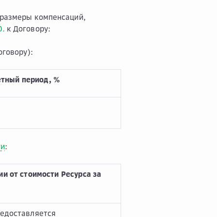
размеры компенсаций,
0.
к Договору:
оговору):
етный период, %
ги
:
и от стоимости Ресурса за
редоставляется