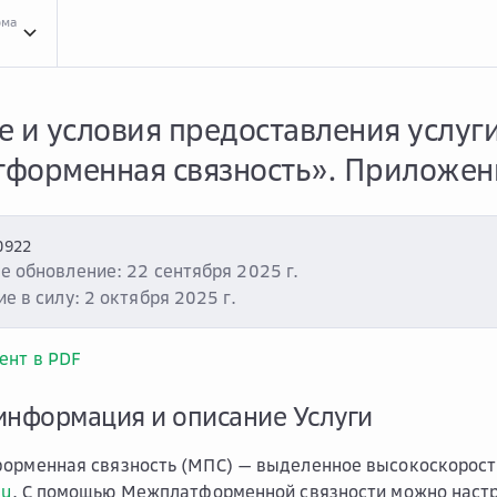
рма
Усло...
Условия оказания услуг
Clou...
Cloud.ru Evolution
Услу...
Услуга «Evolut
 и условия предоставления услуги
форменная связность». Приложен
0922
е обновление: 22 сентября 2025 г.
е в силу: 2 октября 2025 г.
ент в PDF
информация и описание Услуги
форменная связность (МПС) — выделенное высокоскорост
ru
. С помощью Межплатформенной связности можно наст