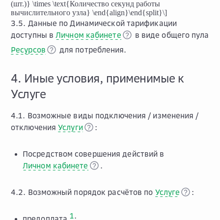
(шт.)} \times \text{Количество секунд работы
вычислительного узла} \end{align}\end{split}\]
3.5. Данные по Динамической тарификации
доступны в
Личном кабинете
в виде общего пула
Ресурсов
для потребления.
4. Иные условия, применимые к
Услуге
4.1. Возможные виды подключения / изменения /
отключения
Услуги
:
Посредством совершения действий в
Личном кабинете
.
4.2. Возможный порядок расчётов по
Услуге
:
1
предоплата
;