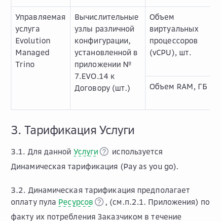
Управляемая
Вычислительные
Объем
услуга
узлы различной
виртуальных
Evolution
конфигурации,
процессоров
Managed
установленной в
(vCPU), шт.
Trino
приложении №
7.EVO.14 к
Объем RAM, ГБ
Договору (шт.)
3. Тарификация Услуги
3.1. Для данной
Услуги
используется
Динамическая тарификация (Pay as you go).
3.2. Динамическая тарификация предполагает
оплату пула
Ресурсов
, (см.п.2.1. Приложения) по
факту их потребления Заказчиком в течение