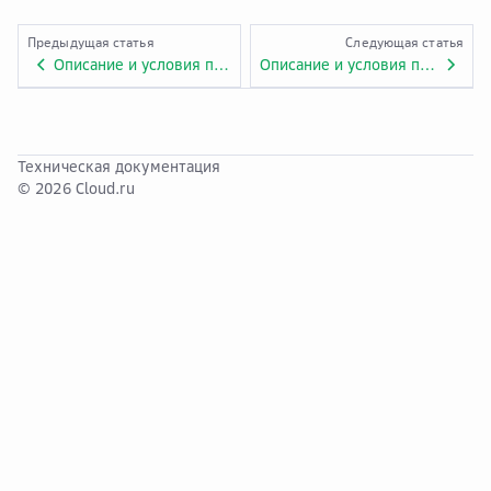
Предыдущая статья
Следующая статья
Описание и условия предоставления услуги «Evolution Managed Trino». Приложение № 1.EVO.14.
Описание и условия предоставления услуги «Evolution Managed Metastore». Приложение № 1.EVO.15.
Техническая документация
© 2026 Cloud.ru