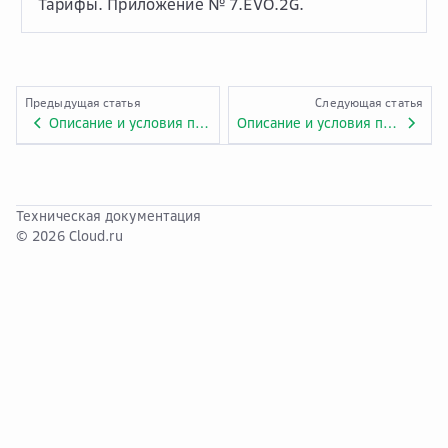
Тарифы. Приложение № 7.EVO.2G.
Предыдущая статья
Следующая статья
Описание и условия предоставления услуги «Evolution Compute». Приложение № 1.EVO.1.
Описание и условия предоставления услуги «Evolution Managed Kubernetes». Приложение № 1.EVO.2.
Техническая документация
© 2026 Cloud.ru