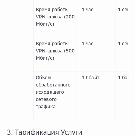
Время работы
1 час
1 секу
VPN-шлюза (200
Мбит/с)
Время работы
1 час
1 секу
VPN-шлюза (500
Мбит/с)
Объем
1 Гбайт
1 байт
обработанного
исходящего
сетевого
трафика
3. Тарификация Услуги