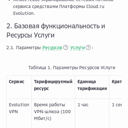
сервиса средствами Платформы Cloud.ru
Evolution.
2. Базовая функциональность и
Ресурсы Услуги
2.1. Параметры
Ресурсов
Услуги
:
Таблица 1. Параметры Ресурсов Услуги
Сервис
Тарифицируемый
Единица
Кратно
ресурс
тарификации
Evolution
Время работы
1 час
1 секу
VPN
VPN-шлюза (100
Мбит/с)