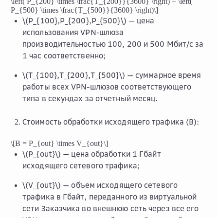
\left( P_{200} \times \frac{T_{200}}{3600} \right) + \left(
P_{500} \times \frac{T_{500}}{3600} \right)\]
\(P_{100},P_{200},P_{500}\)
— цена
использования VPN-шлюза
производительностью 100, 200 и 500 Мбит/с за
1 час соответственно;
\(T_{100},T_{200},T_{500}\)
— суммарное время
работы всех VPN-шлюзов соответствующего
типа в секундах за отчетный месяц.
Стоимость обработки исходящего трафика (B):
\[B = P_{out} \times V_{out}\]
\(P_{out}\)
— цена обработки 1 Гбайт
исходящего сетевого трафика;
\(V_{out}\)
— объем исходящего сетевого
трафика в Гбайт, переданного из виртуальной
сети Заказчика во внешнюю сеть через все его