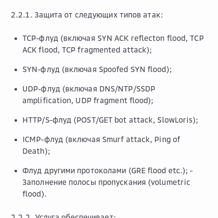
2.2.1. Защита от следующих типов атак:
TCP-флуд (включая SYN ACK reflecton flood, TCP
ACK flood, TCP fragmented attack);
SYN-флуд (включая Spoofed SYN flood);
UDP-флуд (включая DNS/NTP/SSDP
amplification, UDP fragment flood);
HTTP/S-флуд (POST/GET bot attack, SlowLoris);
ICMP-флуд (включая Smurf attack, Ping of
Death);
Флуд другими протоколами (GRE flood etc.); -
Заполнение полосы пропускания (volumetric
flood).
2.2.2. Услуга обеспечивает: