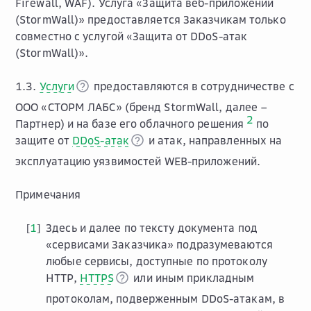
Firewall, WAF). Услуга «Защита веб-приложений
(StormWall)» предоставляется Заказчикам только
совместно с услугой «Защита от DDoS-атак
(StormWall)».
1.3.
Услуги
предоставляются в сотрудничестве с
ООО «СТОРМ ЛАБС» (бренд StormWall, далее –
2
Партнер) и на базе его облачного решения
по
защите от
DDoS-атак
и атак, направленных на
эксплуатацию уязвимостей WEB-приложений.
Примечания
1
Здесь и далее по тексту документа под
[
]
«сервисами Заказчика» подразумеваются
любые сервисы, доступные по протоколу
HTTP,
HTTPS
или иным прикладным
протоколам, подверженным DDoS-атакам, в