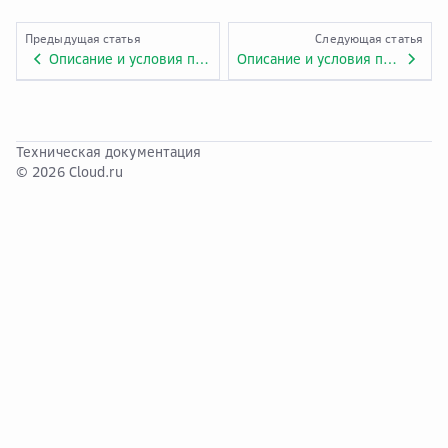
Предыдущая статья
Следующая статья
Описание и условия предоставления услуги «Virtual Private Cloud &amp; Elastic IP». Приложение № 1.ADV.32.
Описание и условия предоставления услуги «Virtual Private Network». Приложение № 1.ADV.33.
Техническая документация
© 2026 Cloud.ru