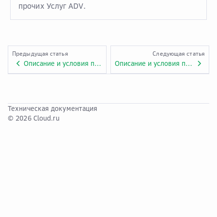
прочих Услуг ADV.
Предыдущая статья
Следующая статья
Описание и условия предоставления услуги «GPU Accelerated Servers». Приложение № 1.ADV.40.
Описание и условия предоставления услуги «Tag Management Service». Приложение № 1.ADV.41.
Техническая документация
© 2026 Cloud.ru