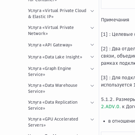
Услуга «Virtual Private Cloud
& Elastic IP»
Примечания
Услуга «Virtual Private
Network»
[1] :
Целевые 
Услуга «API Gateway»
[2] :
Два отдел
связи, объеди
Услуга «Data Lake Insight»
рамках подкл
Услуга «Graph Engine
Service»
[3] :
Для подкл
используется 
Услуга «Data Warehouse
Service»
5.1.2. Размер
Услуга «Data Replication
2.ADV.0.
к Дог
Service»
Услуга «GPU Accelerated
в отношени
Servers»