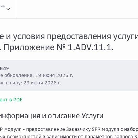
рма
Усло...
Условия оказания услуг
Clou...
Cloud.ru Advanced
Услу...
Услуга «Аренд
 и условия предоставления услуг
. Приложение № 1.ADV.11.1.
0619
е обновление: 19 июня 2026 г.
е в силу: 29 июня 2026 г.
ент в PDF
информация и описание Услуги
FP модуля - предоставление Заказчику SFP модуля с набо
х возможностей в зависимости от параметров запроса З