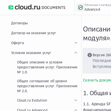
Облачная платфо
/
DOCUMENTS
Advanced
›
Главная
Главная
...
Договоры
Описание
Договор на оказание услуг
модуля»
Оферта
Условия оказания услуг
Версия 26
Последне
Общее описание и условия
Вступлени
предоставления услуг. Приложение
№ 1.0.
Скачать докум
Общее соглашение об уровне
предоставления услуг. Приложение
№ 2.0.
1. Общая 
Cloud.ru Evolution
1.1. Аренда S
функциональны
Cloud.ru Advanced