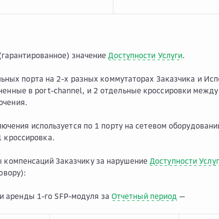
(гарантированное) значение
Доступности Услуги
.
ьных порта на 2-х разных коммутаторах Заказчика и Исп
ненные в port-channel, и 2 отдельные кроссировки межд
ючения.
ючения используется по 1 порту на сетевом оборудовани
1 кроссировка.
ы компенсаций Заказчику за нарушение
Доступности Услу
овору):
и аренды 1-го SFP-модуля за
Отчетный период
—