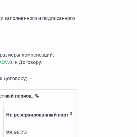
ии заполненного и подписанного
размеры компенсаций,
ADV.0.
к Договору:
к Договору) —
четный период, %
2
3
Не резервированный порт
99,982%