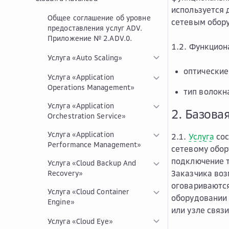
используется 
Общее соглашение об уровне
сетевым обору
предоставления услуг ADV.
Приложение № 2.ADV.0.
1.2. Функцио
Услуга «Auto Scaling»
оптические
Услуга «Application
Operations Management»
тип волокн
Услуга «Application
2. Базова
Orchestration Service»
Услуга «Application
2.1.
Услуга
сос
Performance Management»
сетевому обор
подключение т
Услуга «Cloud Backup And
Заказчика воз
Recovery»
оговариваются
Услуга «Cloud Container
оборудовании 
Engine»
или узле связ
Услуга «Cloud Eye»