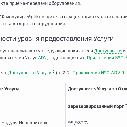
акта приема-передачи оборудования.
SFP модуля(-ей) Исполнителю осуществляется на основан
н акта возврата оборудования.
ности уровня предоставления Услуги
и
устанавливаются следующие показатели
Доступности
и 
оказателей Услуг
ADV
, содержащихся в
Приложении № 2.
1
тель
Доступности Услуги
(п. 2.2.
Приложения № 2.ADV.0.
е Услуги
Доступность Услуги за От
Зарезервированный порт
P-модуля Исполнителя
99,982%