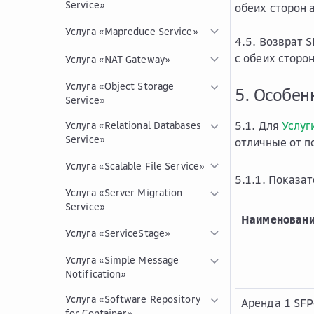
Service»
обеих сторон 
Услуга «Mapreduce Service»
4.5. Возврат 
с обеих сторо
Услуга «NAT Gateway»
Услуга «Object Storage
5. Особен
Service»
5.1. Для
Услуг
Услуга «Relational Databases
Service»
отличные от п
Услуга «Scalable File Service»
5.1.1. Показа
Услуга «Server Migration
Service»
Наименовани
Услуга «ServiceStage»
Услуга «Simple Message
Notification»
Услуга «Software Repository
Аренда 1 SF
for Container»