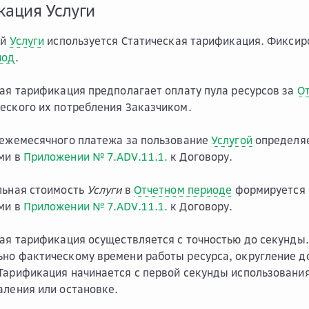
кация Услуги
ой
Услуги
используется Статическая тарификация. Фиксиро
иод
.
кая тарификация предполагает оплату пула ресурсов за
О
еского их потребления Заказчиком.
 ежемесячного платежа за пользование
Услугой
определяе
ми в
Приложении № 7.ADV.11.1.
к Договору.
льная стоимость
Услуги
в
Отчетном периоде
формируется 
ми в
Приложении № 7.ADV.11.1.
к Договору.
кая тарификация осуществляется с точностью до секунды
но фактическому времени работы ресурса, округление до
Тарификация начинается с первой секунды использования
аления или остановке.