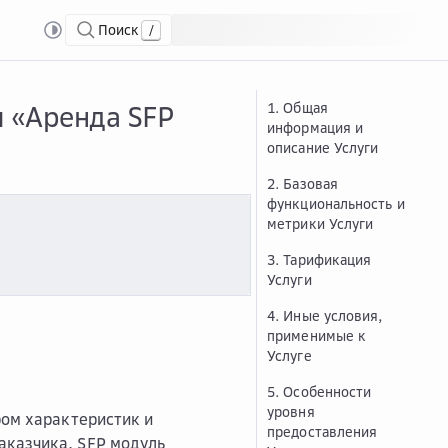
Поиск
/
а SFP модуля»
Опис...
Описание и условия предоставления услуги «Аренда SF
и «Аренда SFP
1. Общая
информация и
описание Услуги
2. Базовая
функциональность и
метрики Услуги
3. Тарификация
Услуги
4. Иные условия,
применимые к
Услуге
5. Особенности
уровня
ром характеристик и
предоставления
аказчика. SFP модуль