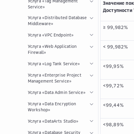
Услуга «Tag Management
Значение по
Service»
Доступности 
Услуга «Distributed Database
Middleware»
≥ 99,982%
Услуга «VPC Endpoint»
Услуга «Web Application
< 99,982%
Firewall»
Услуга «Log Tank Service»
<99,95%
Услуга «Enterprise Project
Management Service»
<99,72%
Услуга «Data Admin Service»
Услуга «Data Encryption
<99,44%
Workshop»
Услуга «DataArts Studio»
<98,89%
Услуга «Database Security