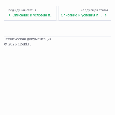
Предыдущая статья
Следующая статья
Описание и условия предоставления услуги «Аренда SFP модуля». Приложение № 1.ADV.11.1.
Описание и условия предоставления услуги «Distributed Cache Service For Redis». Приложение № 1.ADV.13.
Техническая документация
© 2026 Cloud.ru