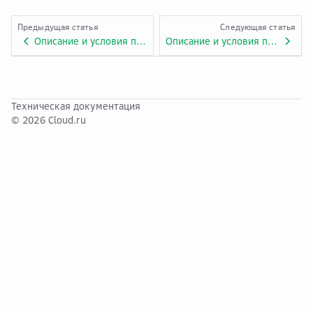
Предыдущая статья
Следующая статья
Описание и условия предоставления услуги «Direct Connect». Приложение № 1.ADV.11.
Описание и условия предоставления услуги «Межплатформенная связность». Приложение № 1.ADV.11.2.
Техническая документация
© 2026 Cloud.ru