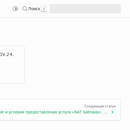
Поиск
/
ateway»
DV.24.
Следующая статья
Описание и условия предоставления услуги «NAT Gateway». Приложение № 1.ADV.24.