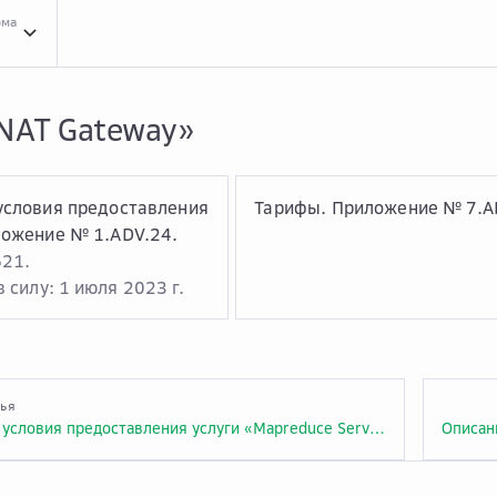
рма
Усло...
Условия оказания услуг
Clou...
Cloud.ru Advanced
Услу...
Услуга «NAT G
«NAT Gateway»
условия предоставления
Тарифы. Приложение № 7.A
ложение № 1.ADV.24.
621.
 силу: 1 июля 2023 г.
тья
Описание и условия предоставления услуги «Mapreduce Service». Приложение № 1.ADV.23.