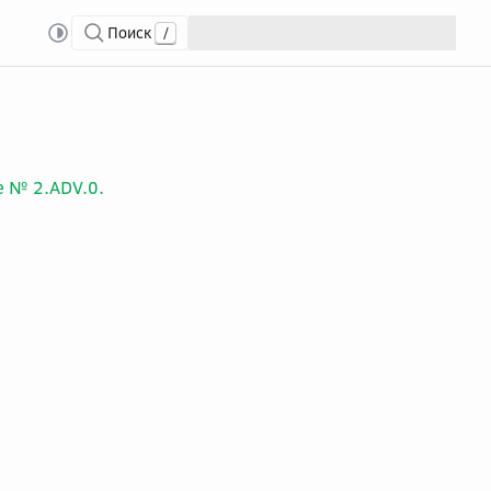
Поиск
/
е № 2.ADV.0.