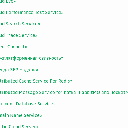
ud Eye»
ud Performance Test Service»
ud Search Service»
ud Trace Service»
ect Connect»
жплатформенная связность»
енда SFP модуля»
tributed Cache Service For Redis»
stributed Message Service for Kafka, RabbitMQ and Rocke
cument Database Service»
main Name Service»
stic Cloud Server»