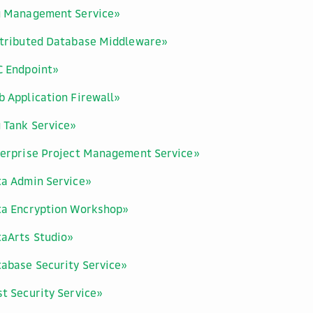
g Management Service»
stributed Database Middleware»
C Endpoint»
 Application Firewall»
 Tank Service»
terprise Project Management Service»
ta Admin Service»
ta Encryption Workshop»
taArts Studio»
abase Security Service»
t Security Service»