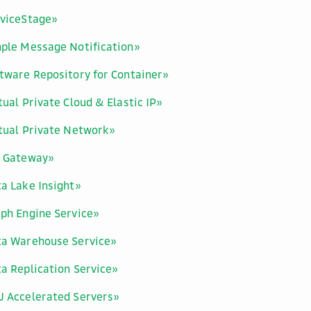
rviceStage»
ple Message Notification»
tware Repository for Container»
tual Private Cloud & Elastic IP»
tual Private Network»
I Gateway»
a Lake Insight»
ph Engine Service»
ta Warehouse Service»
a Replication Service»
U Accelerated Servers»