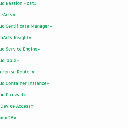
ud Bastion Host»
deArts»
ud Certificate Manager»
aArts Insight»
ud Service Engine»
oudTable»
erprise Router»
ud Container Instance»
ud Firewall»
 Device Access»
miniDB»