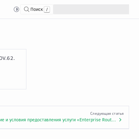
Поиск
/
rise Router»
DV.62.
Следующая статья
Описание и условия предоставления услуги «Enterprise Router». Приложение № 1.ADV.62.