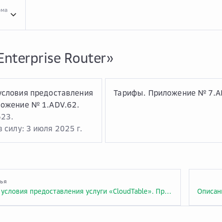
рма
Усло...
Условия оказания услуг
Clou...
Cloud.ru Advanced
Услу...
Услуга «Enterp
Enterprise Router»
условия предоставления
Тарифы. Приложение № 7.A
ложение № 1.ADV.62.
623.
 силу: 3 июля 2025 г.
тья
Описание и условия предоставления услуги «CloudTable». Приложение № 1.ADV.61.