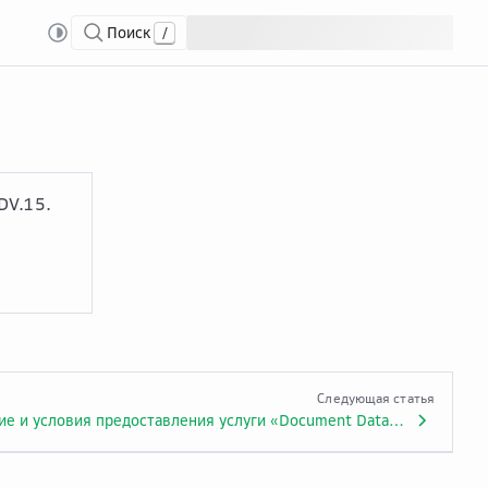
Поиск
/
nt Database Service»
DV.15.
Следующая статья
Описание и условия предоставления услуги «Document Database Service». Приложение № 1.ADV.15.