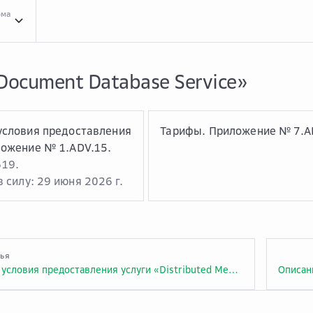
рма
Усло...
Условия оказания услуг
Clou...
Cloud.ru Advanced
Услу...
Услуга «Docume
Document Database Service»
условия предоставления
Тарифы. Приложение № 7.A
ложение № 1.ADV.15.
619.
 силу: 29 июня 2026 г.
тья
Описание и условия предоставления услуги «Distributed Message Service for Kafka, RabbitMQ and RocketMQ». Приложение № 1.ADV.14.