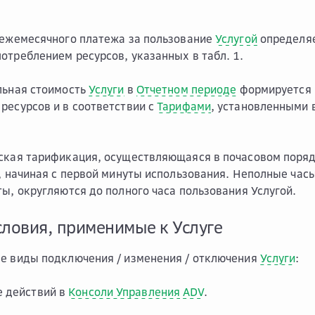
 ежемесячного платежа за пользование
Услугой
определяе
отреблением ресурсов, указанных в табл. 1.
льная стоимость
Услуги
в
Отчетном периоде
формируется 
ресурсов и в соответствии с
Тарифами
, установленными 
ская тарификация, осуществляющаяся в почасовом порядк
), начиная с первой минуты использования. Неполные ча
ты, округляются до полного часа пользования Услугой.
словия, применимые к Услуге
е виды подключения / изменения / отключения
Услуги
:
 действий в
Консоли Управления
ADV
.