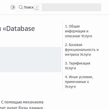
Поиск
/
e Security Service»
Опис...
Описание и условия предоставления услуги «Datab
и «Database
1. Общая
информация и
.
описание Услуги
2. Базовая
функциональность и
метрики Услуги
3. Тарификация
Услуги
4. Иные условия,
применимые к
Услуге
х. С помощью механизма
дит аудит базы данных,