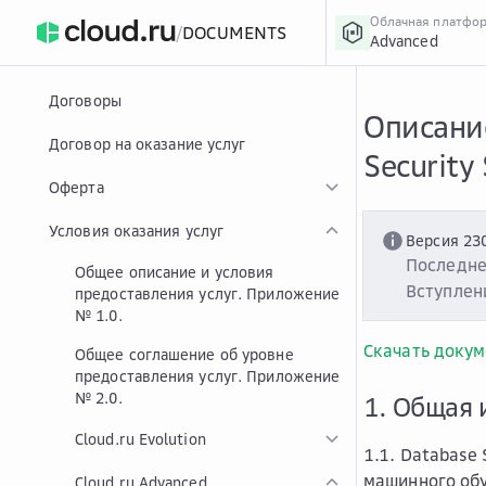
Облачная платфо
/
DOCUMENTS
Advanced
›
Главная
Главная
...
Договоры
Описание
Договор на оказание услуг
Security
Оферта
Условия оказания услуг
Версия 23
Последне
Общее описание и условия
Вступлени
предоставления услуг. Приложение
№ 1.0.
Скачать докум
Общее соглашение об уровне
предоставления услуг. Приложение
№ 2.0.
1. Общая 
Cloud.ru Evolution
1.1. Database
машинного обу
Cloud.ru Advanced