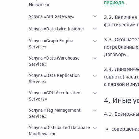
периода
.
Network»
Услуга «API Gateway»
3.2. Величина
фактическим п
Услуга «Data Lake Insight»
3.3. Окончате
Услуга «Graph Engine
потребленных 
Service»
Договору.
Услуга «Data Warehouse
Service»
3.4. Динамиче
Услуга «Data Replication
(одного) часа
Service»
с первой мину
Услуга «GPU Accelerated
4. Иные у
Servers»
Услуга «Tag Management
4.1. Возможны
Service»
Услуга «Distributed Database
совершение
Middleware»