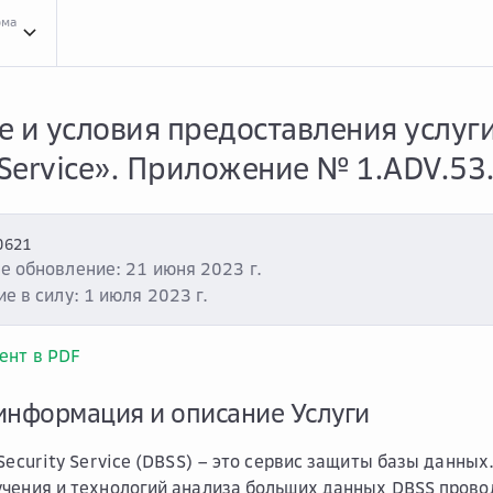
рма
Усло...
Условия оказания услуг
Clou...
Cloud.ru Advanced
Услу...
Услуга «Databas
 и условия предоставления услуг
 Service». Приложение № 1.ADV.53
0621
е обновление: 21 июня 2023 г.
е в силу: 1 июля 2023 г.
ент в PDF
информация и описание Услуги
 Security Service (DBSS) – это сервис защиты базы данны
чения и технологий анализа больших данных DBSS прово