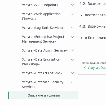
4.2. Возможны
Услуга «VPC Endpoint»
Услуга «Web Application
постоплата
Firewall»
4.3. Возможны
Услуга «Log Tank Service»
Услуга «Enterprise Project
в безналич
Management Service»
Услуга «Data Admin Service»
Услуга «Data Encryption
Предыдущая ста
Workshop»
Услуга «Dat
Услуга «DataArts Studio»
Услуга «Database Security
Service»
Описание и условия
предоставления услуги
«Database Security Service».
Техническая док