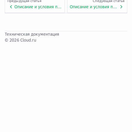
Предыдущая статья
Следующая статья
Описание и условия предоставления услуги «Cloud Bastion Host». Приложение № 1.ADV.56.
Описание и условия предоставления услуги «CodeArts». Приложение № 1.ADV.57.
Техническая документация
© 2026 Cloud.ru