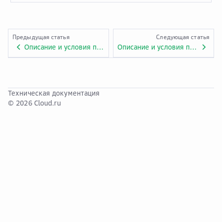
Предыдущая статья
Следующая статья
Описание и условия предоставления услуги «Cloud Search Service». Приложение № 1.ADV.9.
Описание и условия предоставления услуги «Cloud Trace Service». Приложение № 1.ADV.10.
Техническая документация
© 2026 Cloud.ru