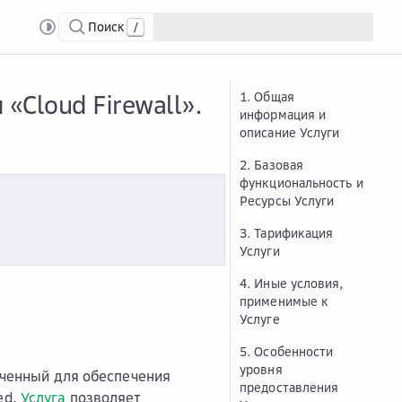
Поиск
/
irewall»
Опис...
Описание и условия предоставления услуги «Cloud Firewall
«Cloud Firewall».
1. Общая
информация и
описание Услуги
2. Базовая
функциональность и
Ресурсы Услуги
3. Тарификация
Услуги
4. Иные условия,
применимые к
Услуге
5. Особенности
уровня
наченный для обеспечения
предоставления
ed.
Услуга
позволяет