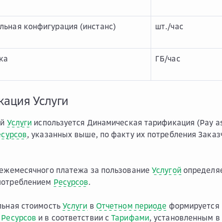
ьная конфигурация (инстанс)
шт./час
ка
ГБ/час
кация Услуги
ой
Услуги
используется Динамическая тарификация (Pay a
есурсов
, указанных выше, по факту их потребления Зака
 ежемесячного платежа за пользование
Услугой
определяе
потреблением
Ресурсов
.
льная стоимость
Услуги
в
Отчетном периоде
формируется 
х
Ресурсов
и в соответствии с
Тарифами
, установленным в