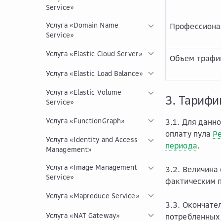
Service»
Услуга «Domain Name
Профессионал
Service»
Услуга «Elastic Cloud Server»
Объем трафи
Услуга «Elastic Load Balance»
Услуга «Elastic Volume
3. Тарифи
Service»
Услуга «FunctionGraph»
3.1. Для данн
оплату пула
Р
Услуга «Identity and Access
периода
.
Management»
Услуга «Image Management
3.2. Величина
Service»
фактическим 
Услуга «Mapreduce Service»
3.3. Окончате
Услуга «NAT Gateway»
потребленны