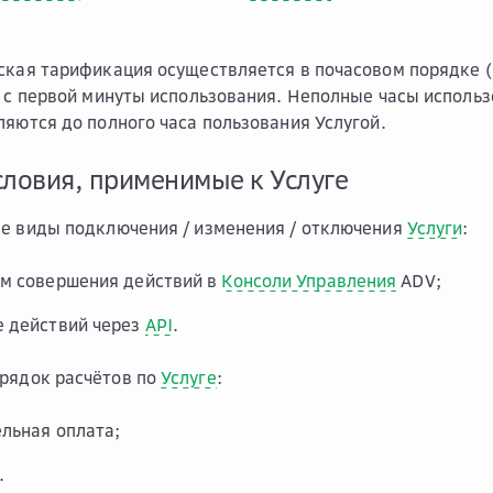
ская тарификация осуществляется в почасовом порядке (и
я с первой минуты использования. Неполные часы исполь
ляются до полного часа пользования Услугой.
словия, применимые к Услуге
е виды подключения / изменения / отключения
Услуги
:
м совершения действий в
Консоли Управления
ADV;
 действий через
API
.
рядок расчётов по
Услуге
:
льная оплата;
.