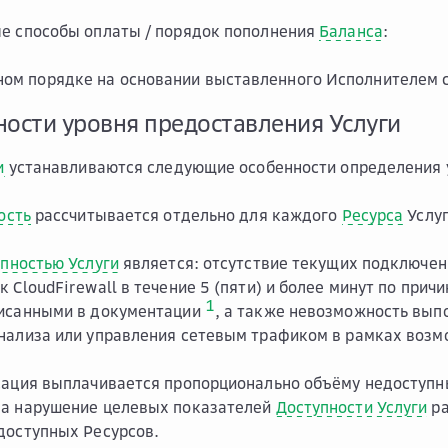
е способы оплаты / порядок пополнения
Баланса
:
ном порядке на основании выставленного Исполнителем с
ности уровня предоставления Услуги
и
устанавливаются следующие особенности определения
ость
рассчитывается отдельно для каждого
Ресурса
Услуг
пностью Услуги
является: отсутствие текущих подключен
 CloudFirewall в течение 5 (пяти) и более минут по причи
1
писанными в документации
, а также невозможность вып
нализа или управления сетевым трафиком в рамках возм
нсация выплачивается пропорционально объёму недоступ
за нарушение целевых показателей
Доступности Услуги
ра
доступных Ресурсов.