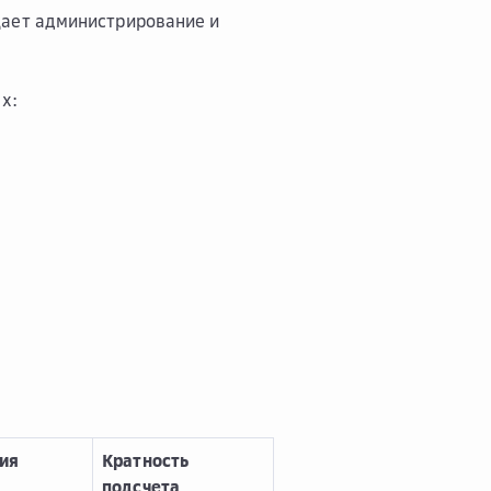
щает администрирование и
х:
ия
Кратность
подсчета