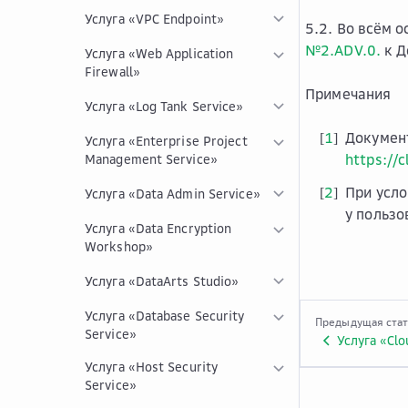
Услуга «VPC Endpoint»
5.2. Во всём 
№2.ADV.0.
к Д
Услуга «Web Application
Firewall»
Примечания
Услуга «Log Tank Service»
1
Докумен
[
]
Услуга «Enterprise Project
https://c
Management Service»
2
При усло
[
]
Услуга «Data Admin Service»
у пользо
Услуга «Data Encryption
Workshop»
Услуга «DataArts Studio»
Услуга «Database Security
Предыдущая ста
Service»
Услуга «Clo
Услуга «Host Security
Service»