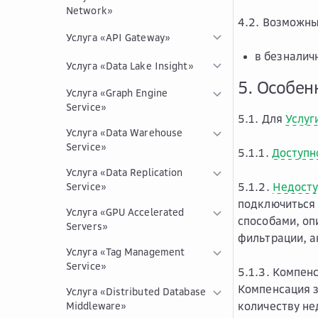
Network»
4.2. Возможны
Услуга «API Gateway»
в безналич
Услуга «Data Lake Insight»
5. Особен
Услуга «Graph Engine
Service»
5.1. Для
Услуг
Услуга «Data Warehouse
Service»
5.1.1.
Доступн
Услуга «Data Replication
5.1.2.
Недосту
Service»
подключиться к
Услуга «GPU Accelerated
способами, о
Servers»
фильтрации, а
Услуга «Tag Management
Service»
5.1.3. Компе
Компенсация 
Услуга «Distributed Database
количеству не
Middleware»