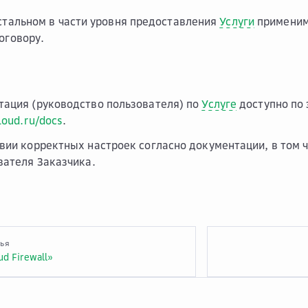
остальном в части уровня предоставления
Услуги
примени
оговору.
тация (руководство пользователя) по
Услуге
доступно по 
loud.ru/docs
.
вии корректных настроек согласно документации, в том 
вателя Заказчика.
тья
ud Firewall»