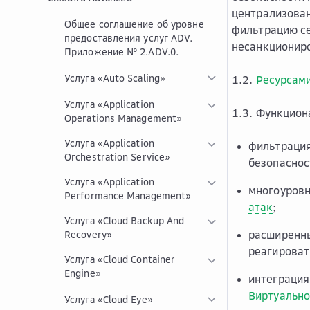
централизован
Общее соглашение об уровне
фильтрацию се
предоставления услуг ADV.
несанкциониро
Приложение № 2.ADV.0.
Услуга «Auto Scaling»
1.2.
Ресурсам
Услуга «Application
1.3. Функцио
Operations Management»
Услуга «Application
фильтрация
Orchestration Service»
безопаснос
Услуга «Application
многоуровн
Performance Management»
атак
;
Услуга «Cloud Backup And
расширенны
Recovery»
реагироват
Услуга «Cloud Container
Engine»
интеграция
Виртуальн
Услуга «Cloud Eye»