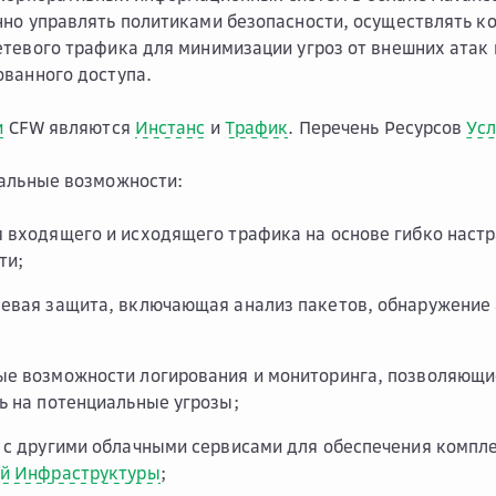
но управлять политиками безопасности, осуществлять ко
тевого трафика для минимизации угроз от внешних атак
ванного доступа.
и
CFW являются
Инстанс
и
Трафик
. Перечень Ресурсов
Усл
нальные возможности:
 входящего и исходящего трафика на основе гибко наст
ти;
евая защита, включающая анализ пакетов, обнаружение 
е возможности логирования и мониторинга, позволяющи
ь на потенциальные угрозы;
 с другими облачными сервисами для обеспечения компл
ой Инфраструктуры
;