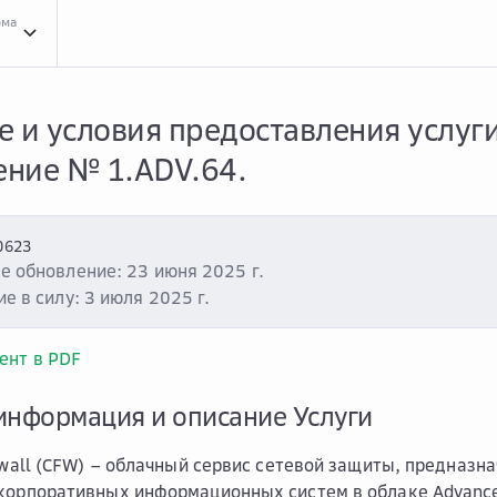
рма
Усло...
Условия оказания услуг
Clou...
Cloud.ru Advanced
Услу...
Услуга «Cloud F
 и условия предоставления услуги 
ние № 1.ADV.64.
0623
е обновление: 23 июня 2025 г.
е в силу: 3 июля 2025 г.
ент в PDF
информация и описание Услуги
rewall (CFW) – облачный сервис сетевой защиты, предназ
 корпоративных информационных систем в облаке Advanc