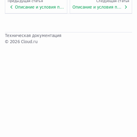
Предыдущая статья
Следующая статья
Описание и условия предоставления услуги «Virtual Private Network». Приложение № 1.ADV.33.
Описание и условия предоставления услуги «API Gateway». Приложение № 1.ADV.34.
Техническая документация
© 2026 Cloud.ru