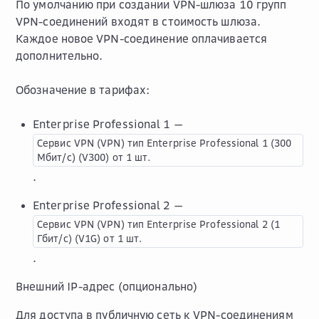
По умолчанию при создании VPN-шлюза 10 групп
VPN-соединений входят в стоимость шлюза.
Каждое новое VPN-соединение оплачивается
дополнительно.
Обозначение в тарифах:
Enterprise Professional 1 —
Сервис
VPN
(VPN)
тип
Enterprise
Professional
1
(300
Мбит/с)
(V300)
от
1
шт.
.
Enterprise Professional 2 —
Сервис
VPN
(VPN)
тип
Enterprise
Professional
2
(1
Гбит/с)
(V1G)
от
1
шт.
.
Внешний IP-адрес (опционально)
Для доступа в публичную сеть к VPN-соединениям