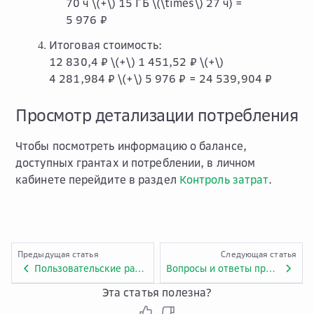
70 ч
\(+\)
15 ГБ
\(\times\)
27 ч) =
5 976 ₽
Итоговая стоимость:
12 830,4 ₽
\(+\)
1 451,52 ₽
\(+\)
4 281,984 ₽
\(+\)
5 976 ₽ = 24 539,904 ₽
Просмотр детализации потребления
Чтобы посмотреть информацию о балансе,
доступных грантах и потреблении, в личном
кабинете перейдите в раздел
Контроль затрат
.
Предыдущая статья
Следующая статья
Пользовательские разрешения Virtual Private Network
Вопросы и ответы про сервис Virtual Private Network
Эта статья полезна?