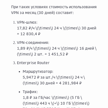
При таких условиях стоимость использования
VPN за месяц (30 дней) составит:
VPN-шлюз:
17,82 ₽/ч
\(\times\)
24 ч
\(\times\)
30 дней
= 12 830,4 ₽
VPN-соединения:
1,89 ₽/ч
\(\times\)
24 ч
\(\times\)
16 дней
\
(\times\)
2 шт. = 1 451,52 ₽
Enterprise Router
Маршрутизатор:
5,9472 ₽ за шт./ч
\(\times\)
24 ч
\
(\times\)
30 дней = 4 281,984 ₽
Трафик:
1,8 ₽ за ГБ/час
\(\times\)
(5 ГБ
\
(\times\)
443 ч
\(+\)
10 ГБ
\(\times\)