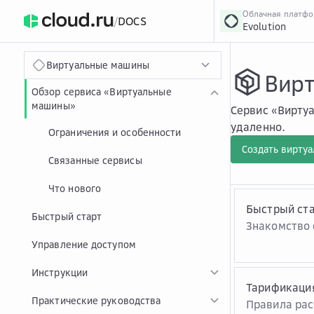
Облачная платф
/
DOCS
Evolution
›
Главная
Главная
...
Виртуальные машины
Вир
Обзор сервиса «Виртуальные
машины»
Сервис «Вирту
удаленно.
Ограничения и особенности
Создать вирту
Связанные сервисы
Что нового
Быстрый ст
Быстрый старт
Знакомство 
Управление доступом
Инструкции
Тарификаци
Практические руководства
Правила рас