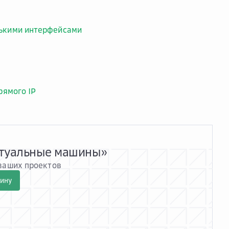
лькими интерфейсами
рямого IP
ртуальные машины»
 ваших проектов
шину