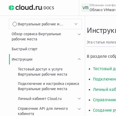
Облачная платф
/
DOCS
Облако VMwar
›
Главная
Главная
...
Виртуальные рабочие места на базе VMware Horizon. 
Инструк
Обзор сервиса Виртуальные
рабочие места
Эта статья поле
Быстрый старт
В разделе соб
Инструкции
Тестовый д
Тестовый доступ к услуге
Виртуальные рабочие места
Подключени
Подключение и настройка сервиса
Виртуальные рабочие места
Личный каб
Личный кабинет Cloud.ru
Справочник
Справочник API для личного
Создание р
кабинета