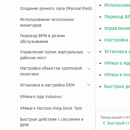
Использова
Создание ручного пула (Manual Pool)
Перевод В
Использование нескольких
мониторов
Управление
Перевод ВРМ в режим
Настройка 
обслуживания
Установка 
Управление пулом виртуальных
рабочих мест
VMware Ap
Настройка объектов групповой
политики
VMware Hor
Установка и настройка DEM
Быстрые де
VMware App Volumes
VMware Horizon Help Desk Tool
Предыдущая ста
Быстрые действия с сессиями и
Быстрый ст
ВРМ