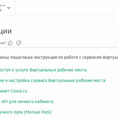
орма
e
Инст...
Инструкции
Руководство администратора
ции
зна?
раны пошаговые инструкции по работе с сервисом Виртуа
оступ к услуге Виртуальные рабочие места
е и настройка сервиса Виртуальные рабочие места
инет Cloud.ru
 API для личного кабинета
учного пула (Manual Pool)