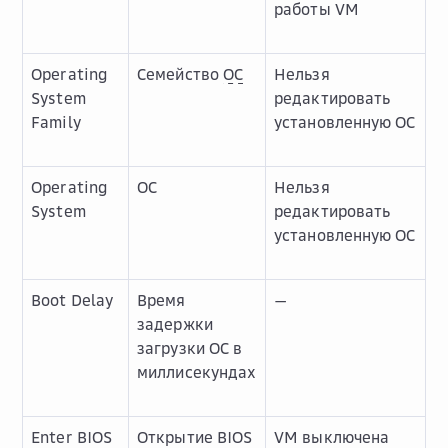
работы VM
Operating
Семейство
ОС
Нельзя
System
редактировать
Family
установленную ОС
Operating
ОС
Нельзя
System
редактировать
установленную ОС
Boot Delay
Время
—
задержки
загрузки ОС в
миллисекундах
Enter BIOS
Открытие BIOS
VM выключена