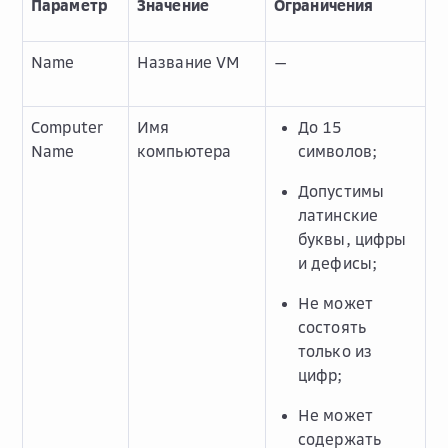
Параметр
Значение
Ограничения
Name
Название VM
—
Computer
Имя
До 15
Name
компьютера
символов;
Допустимы
латинские
буквы, цифры
и дефисы;
Не может
состоять
только из
цифр;
Не может
содержать