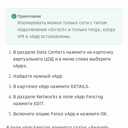
Примечание
Изолировать можно только сети с типом
подключения «Direct» и только тогда, когда
VM в vApp остановлены.
В разделе
Data Centers
нажмите на карточку
виртуального ЦОД и в меню слева выберите
vApps
.
Найдите нужный vApp.
В карточке vApp нажмите
DETAILS
.
В разделе
Networks
в поле
vApp Fencing
нажмите
EDIT
.
Включите опцию
Fence vApp
и нажмите
OK
.
В поле
vApp Fencing
появится статус «Fenced».